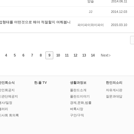
얌슬
2014.06.11
JJ
2014.12.03
업형태를 어떤것으로 해야 적절할지 여쭤봅니
파이파이와이파이
2015.03.10
4
5
6
7
8
9
10
11
12
13
14
Next
한인회소식
한.폴 TV
생활과정보
한인의소리
한인회공지
폴란드소개
자유게시판
기관단체공지
폴란드이야기
질문과대답
행사/일정
경제,문화,법률
갤러리
벼룩시장
이사회 회의록
구인/구직