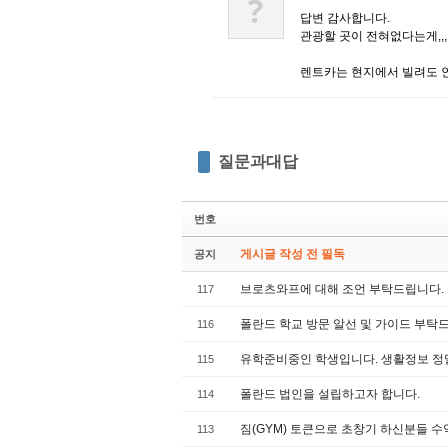
?
답변 감사합니다.
관광할 곳이 전혀없다는게,,
렌트카는 현지에서 빌려도 
질문과대답
번호
게시글 작성 전 필독
공지
브로츠와프에 대해 조언 부탁드립니다.
117
폴란드 학교 방문 알선 및 가이드 부탁
116
유학준비중인 학생입니다. 생활정보 정
115
폴란드 법인을 설립하고자 합니다.
114
짐(GYM) 토큰으로 초창기 하신분들 
113