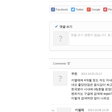
Facebook
Twitter
Google
Pin
✔
댓글 쓰기
?
댓글 쓰기 권한이 없습니다. 
'2'
Comments
우린
2014.10.03 23:17
?
키엘체에 4개월 정도 저도 지
네요 좋았던점은 음식값이 싸고
한국분이 시내에 city호텔 운영
렌트카는 구글에 검색에 wypo?ycza
이렇게 검색하면 많이 나와요
키엘체
2014.10.06 12:26