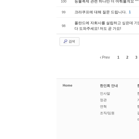
등불축제 관련 하나만 더 여쭤볼게요 ^^
100
크라쿠프에 대해 질문 드립니다.
1
99
폴란드에 자회사를 설립하고 싶은데 기
98
다 도와주세요! 저도 곧 가요!
검색
Prev
1
2
3
Home
한인회 안내
인사말
정관
연혁
조직/임원