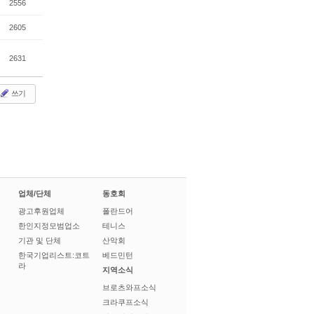
2556
2605
2631
쓰기
업체/단체
동호회
광고후원업체
폴란드어
한인지정모범업소
테니스
기관 및 단체
산악회
한국기업리스트:코트
베드민턴
라
지역소식
브로츠와프소식
크라쿠프소식