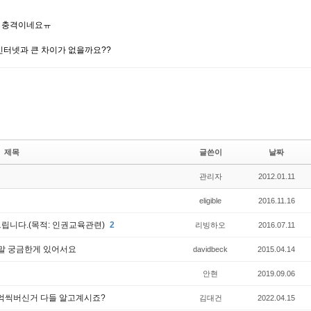
, 충격이네요ㅠ
인터넷과 큰 차이가 없을까요??
제목
글쓴이
날짜
관리자
2012.01.11
eligible
2016.11.16
드립니다.(목적: 인권교육관련)
2
리빙하오
2016.07.11
말 궁금한게 있어서요
davidbeck
2015.04.14
안현
2019.09.06
수억씩버신거 다들 알고계시죠?
김대건
2022.04.15