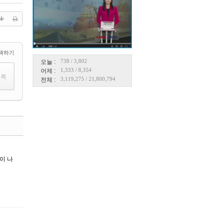
택하기
738
/
3,802
오늘 :
1,333
/
8,354
어제 :
3,119,275
/
21,800,794
전체 :
댓글
이 나