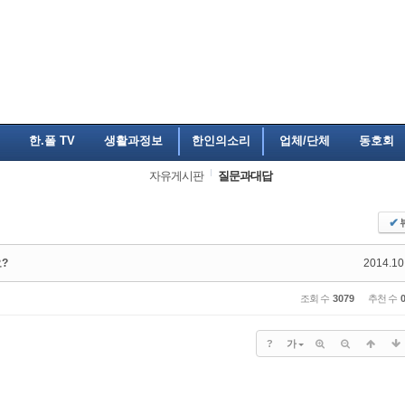
한.폴 TV
생활과정보
한인의소리
업체/단체
동호회
자유게시판
질문과대답
✔
?
2014.10
조회 수
3079
추천 수
?
가