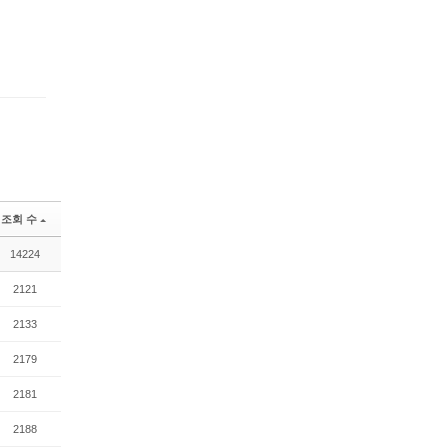
댓글
조회 수
14224
2121
2133
2179
2181
2188