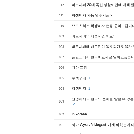
바르샤바 20대 독신 생활여건에 대해 
112
학생비자 가능 연수기관 2
111
브로츠와프 학생비자 연장 문의드립니다 
110
바르사바의 세종대왕 학교?
109
바르샤바에 배드민턴 동호회가 있을까
108
폴란드에서 한국어교사로 일하고싶습니
107
치아 교정
106
주택구매
1
105
학생비자
1
104
안녕하세요 한국의 문화를 알릴 수 있는
103
2
Ib korean
102
제가 Wyszy?skiego에 가게 되었는
101