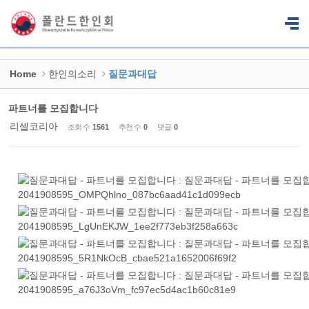
Sketchbook5, 스케치북5
Sketchbook5, 스케치북5
Home
한인의소리
질문과대답
파트너를 모집합니다
리셀코리아
조회 수
1561
추천 수
0
댓글
0