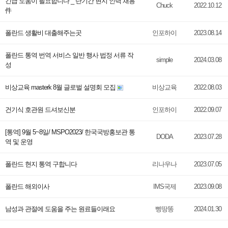
긴급 도움이 필요합니다 _ 단기간 현지 인력 채용
Chuck
2022.10.12
件
폴란드 생활비 대출해주는곳
인포하이
2023.08.14
폴란드 통역 번역 서비스 일반 행사 법정 서류 작
simple
2024.03.08
성
비상교육 masterk 8월 글로벌 설명회 모집
비상교육
2022.08.03
건기식 호관원 드셔보신분
인포하이
2022.09.07
[통역] 9월 5~8일/ MSPO2023/ 한국국방홍보관 통
DODA
2023.07.28
역 및 운영
폴란드 현지 통역 구합니다
리나우나
2023.07.05
폴란드 해외이사
IMS국제
2023.09.08
남성과 관절에 도움을 주는 원료들이래요
삥땅똥
2024.01.30