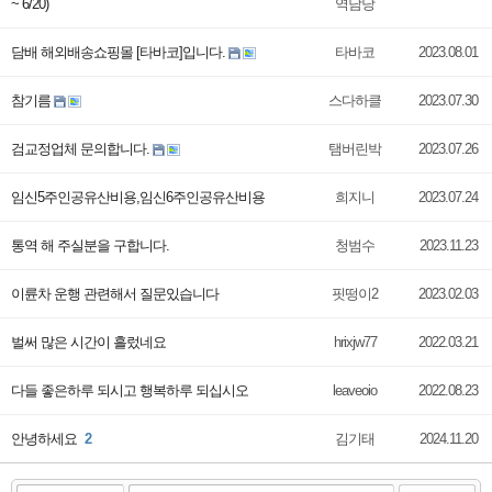
~ 6/20)
역담당
담배 해외배송쇼핑몰 [타바코]입니다.
타바코
2023.08.01
참기름
스다하클
2023.07.30
검교정업체 문의합니다.
탬버린박
2023.07.26
임­신5주인공유­산비용,임­신6주인공유­산비용
희지니
2023.07.24
통역 해 주실분을 구합니다.
청범수
2023.11.23
이륜차 운행 관련해서 질문있습니다
핏떵이2
2023.02.03
벌써 많은 시간이 흘렀네요
hrixjw77
2022.03.21
다들 좋은하루 되시고 행복하루 되십시오
leaveoio
2022.08.23
안녕하세요
2
김기태
2024.11.20