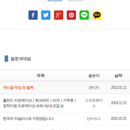
질문과대답
제목
날짜
글쓴이
게시글 작성 전 필독
관리자
2012.01.11
폴란드 리로케이션｜워크퍼밋｜비자｜거주증｜
소프트랜더
2024.11.15
정착지원 리로케이션 파트너(사) 모집
스
한국의 저널리스트 지망생입니다.
단비뉴스
2025.03.25