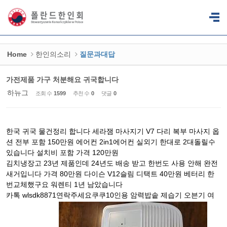
Sketchbook5, 스케치북5
Sketchbook5, 스케치북5
Home
한인의소리
질문과대답
가전제품 가구 처분해요 귀국합니다
하뉴그
조회 수
1599
추천 수
0
댓글
0
한국 귀국 물건정리 합니다 세라잼 마사지기 V7 다리 복부 마사지 옵
션 전부 포함 150만원 에어컨 2in1에어컨 실외기 한대로 2대돌릴수
있습니다 설치비 포함 가격 120만원
김치냉장고 23년 제품인데 24년도 배송 받고 한번도 사용 안해 완전
새거입니다 가격 80만원 다이슨 V12슬림 디택트 40만원 베터리 한
번교체했구요 워렌티 1년 남았습니다
카톡 wlsdk8871연락주세요쿠쿠10인용 암력밥솥 제습기 오븐기 여