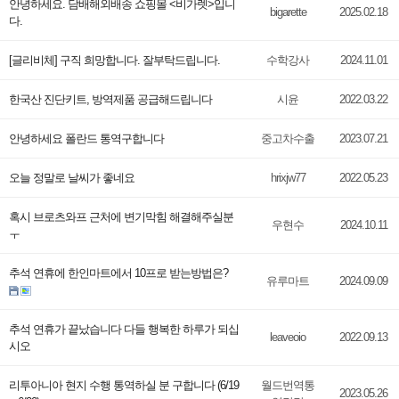
안녕하세요. 담배해외배송 쇼핑몰 <비가렛>입니
bigarette
2025.02.18
다.
[글리비체] 구직 희망합니다. 잘부탁드립니다.
수학강사
2024.11.01
한국산 진단키트, 방역제품 공급해드립니다
시윤
2022.03.22
안녕하세요 폴란드 통역구합니다
중고차수출
2023.07.21
오늘 정말로 날씨가 좋네요
hrixjw77
2022.05.23
혹시 브로츠와프 근처에 변기막힘 해결해주실분
우현수
2024.10.11
ㅜ
추석 연휴에 한인마트에서 10프로 받는방법은?
유루마트
2024.09.09
추석 연휴가 끝났습니다 다들 행복한 하루가 되십
leaveoio
2022.09.13
시오
리투아니아 현지 수행 통역하실 분 구합니다 (6/19
월드번역통
2023.05.26