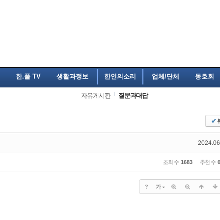
한.폴 TV
생활과정보
한인의소리
업체/단체
동호회
자유게시판
질문과대답
✔
2024.06
조회 수
1683
추천 수
?
가