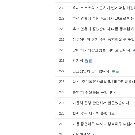
혹시 브로츠와프 근처에 변기막힘 해결
230
추석 연휴에 한인마트에서 10프로 받
229
추석 연휴가 끝났습니다 다들 행복한 
228
리투아니아 현지 수행 통역하실 분 구합니다 (
227
담배 해외배송쇼핑몰 [타바코]입니다.
226
참기름
225
검교정업체 문의합니다.
224
임­신5주인공유­산비용,임­신6주인공유­
223
통역 해 주실분을 구합니다.
222
이륜차 운행 관련해서 질문있습니다
221
벌써 많은 시간이 흘렀네요
220
다들 좋은하루 되시고 행복하루 되십시
219
안녕하세요
2
218