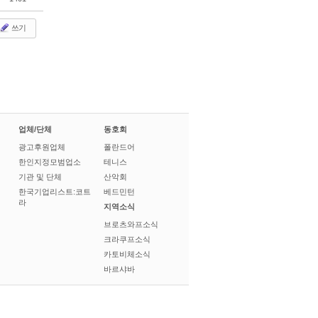
쓰기
업체/단체
동호회
광고후원업체
폴란드어
한인지정모범업소
테니스
기관 및 단체
산악회
한국기업리스트:코트
베드민턴
라
지역소식
브로츠와프소식
크라쿠프소식
카토비체소식
바르샤바