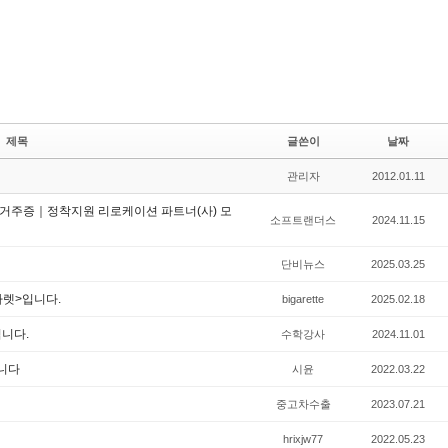
제목
글쓴이
날짜
관리자
2012.01.11
주증｜정착지원 리로케이션 파트너(사) 모
소프트랜더스
2024.11.15
단비뉴스
2025.03.25
가렛>입니다.
bigarette
2025.02.18
립니다.
수학강사
2024.11.01
니다
시윤
2022.03.22
중고차수출
2023.07.21
hrixjw77
2022.05.23