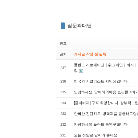
질문과대답
번호
게시글 작성 전 필독
공지
폴란드 리로케이션｜워크퍼밋｜비자｜거
237
집
한국의 저널리스트 지망생입니다.
236
안녕하세요. 담배해외배송 쇼핑몰 <비
235
[글리비체] 구직 희망합니다. 잘부탁드
234
한국산 진단키트, 방역제품 공급해드립
233
안녕하세요 폴란드 통역구합니다
232
오늘 정말로 날씨가 좋네요
231