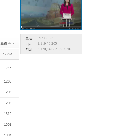
693
/
2,505
오늘 :
조회 수
1,119
/
8,205
어제 :
3,120,349
/
21,807,702
전체 :
14224
1248
1265
1293
1298
1310
1331
1334