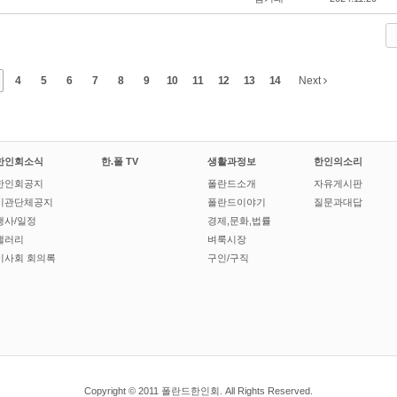
4
5
6
7
8
9
10
11
12
13
14
Next
한인회소식
한.폴 TV
생활과정보
한인의소리
한인회공지
폴란드소개
자유게시판
기관단체공지
폴란드이야기
질문과대답
행사/일정
경제,문화,법률
갤러리
벼룩시장
이사회 회의록
구인/구직
Copyright © 2011 폴란드한인회. All Rights Reserved.