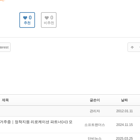
0
0
추천
비추천
terest
제목
글쓴이
날짜
관리자
2012.01.11
주증｜정착지원 리로케이션 파트너(사) 모
소프트랜더스
2024.11.15
단비뉴스
2025.03.25