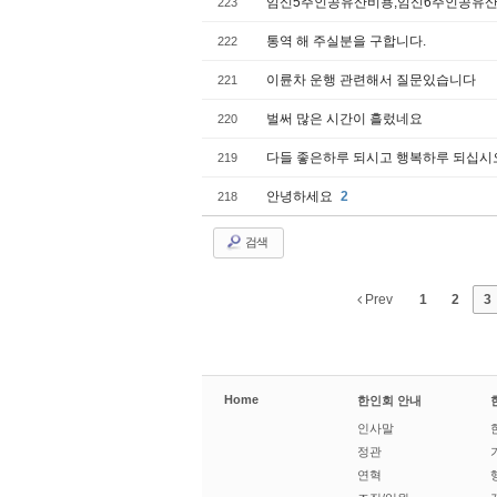
임­신5주인공유­산비용,임­신6주인공유­
223
통역 해 주실분을 구합니다.
222
이륜차 운행 관련해서 질문있습니다
221
벌써 많은 시간이 흘렀네요
220
다들 좋은하루 되시고 행복하루 되십시
219
안녕하세요
2
218
검색
Prev
1
2
3
Home
한인회 안내
인사말
정관
연혁