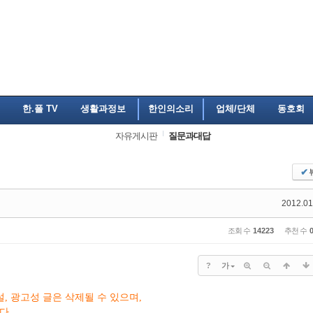
한.폴 TV
생활과정보
한인의소리
업체/단체
동호회
자유게시판
질문과대답
✔
2012.01
조회 수
14223
추천 수
?
가
, 광고성 글은 삭제될 수 있으며,
다.