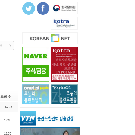
조회 수
14223
1248
1265