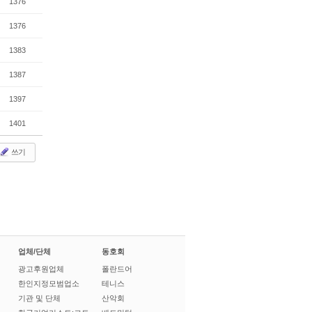
1376
1376
1383
1387
1397
1401
쓰기
업체/단체
동호회
광고후원업체
폴란드어
한인지정모범업소
테니스
기관 및 단체
산악회