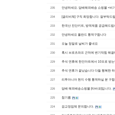
안녕하세요. 담배해외배송 쇼핑몰 <비
235
[글리비체] 구직 희망합니다. 잘부탁드
234
한국산 진단키트, 방역제품 공급해드립
233
안녕하세요 폴란드 통역구합니다
232
오늘 정말로 날씨가 좋네요
231
혹시 브로츠와프 근처에 변기막힘 해결
230
추석 연휴에 한인마트에서 10프로 받
229
추석 연휴가 끝났습니다 다들 행복한 
228
리투아니아 현지 수행 통역하실 분 구합니다 (
227
담배 해외배송쇼핑몰 [타바코]입니다.
226
참기름
225
검교정업체 문의합니다.
224