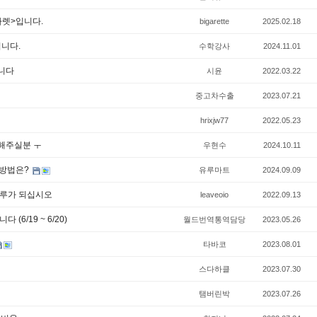
가렛>입니다.
bigarette
2025.02.18
립니다.
수학강사
2024.11.01
니다
시윤
2022.03.22
중고차수출
2023.07.21
hrixjw77
2022.05.23
해주실분 ㅜ
우현수
2024.10.11
는방법은?
유루마트
2024.09.09
하루가 되십시오
leaveoio
2022.09.13
6/19 ~ 6/20)
월드번역통역담당
2023.05.26
타바코
2023.08.01
스다하클
2023.07.30
탬버린박
2023.07.26