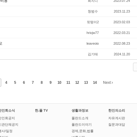
산비용
희지니
2023.07.24
청범수
2023.11.23
핏떵이2
2023.02.03
hrixjw77
2022.03.21
오
leaveoio
2022.08.23
김기태
2024.11.20
4
5
6
7
8
9
10
11
12
13
14
Next
한인회소식
한.폴 TV
생활과정보
한인의소리
한인회공지
폴란드소개
자유게시판
기관단체공지
폴란드이야기
질문과대답
행사/일정
경제,문화,법률