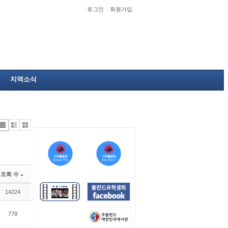
로그인
회원가입
지역소식
Li
Zi
G
st
n
al
e
le
r
y
조회 수
14224
778