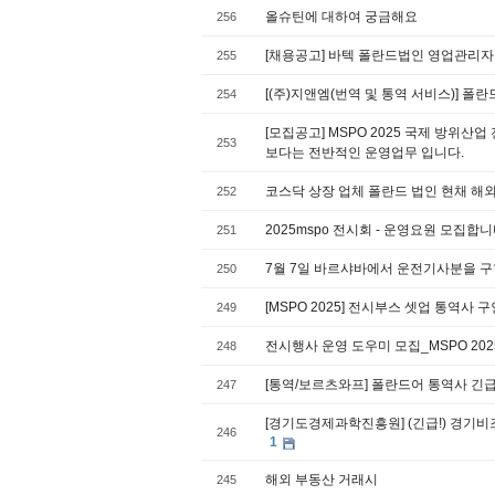
올슈틴에 대하여 궁금해요
256
[채용공고] 바텍 폴란드법인 영업관리자
255
[(주)지앤엠(번역 및 통역 서비스)] 폴
254
[모집공고] MSPO 2025 국제 방위산
253
보다는 전반적인 운영업무 입니다.
코스닥 상장 업체 폴란드 법인 현채 해외
252
2025mspo 전시회 - 운영요원 모집합니다
251
7월 7일 바르샤바에서 운전기사분을 
250
[MSPO 2025] 전시부스 셋업 통역사 구
249
전시행사 운영 도우미 모집_MSPO 2025 (
248
[통역/보르츠와프] 폴란드어 통역사 긴
247
[경기도경제과학진흥원] (긴급!) 경기
246
1
해외 부동산 거래시
245