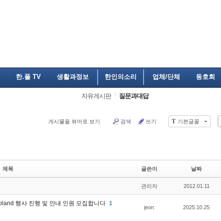
한.폴 TV
생활과정보
한인의소리
업체/단체
동호회
자유게시판
질문과대답
T
게시물을 뷰어로 보기
검색
쓰기
기본글꼴
제목
글쓴이
날짜
관리자
2012.01.11
o Poland 행사 진행 및 안내 인원 모집합니다
1
jeon
2025.10.25