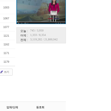
1003
1067
1077
745
/
3,950
오늘 :
1,333
/
8,354
어제 :
1121
3,119,282
/
21,800,942
전체 :
1162
1171
1179
쓰기
업체/단체
동호회