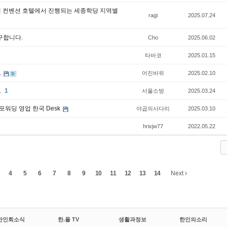
바 내 컨벤션 호텔에서 진행되는 세종학당 지역별
ragi
2025.07.24
구합니다.
Cho
2025.06.02
타바코
2025.01.15
.
어진바위
2025.02.10
.
1
서울소방
2025.03.24
포워딩 영업 한국 Desk
야곱의사다리
2025.03.10
hrixjw77
2022.05.22
4
5
6
7
8
9
10
11
12
13
14
Next
한인회소식
한.폴 TV
생활과정보
한인의소리