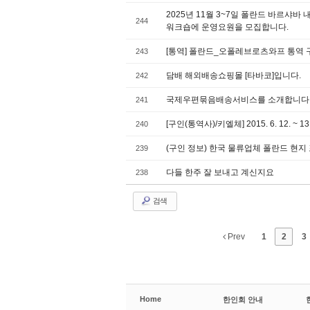
2025년 11월 3~7일 폴란드 바르샤
244
워크숍에 운영요원을 모집합니다.
[통역] 폴란드_오폴레브로츠와프 통역 
243
담배 해외배송쇼핑몰 [타바코]입니다.
242
국제우편묶음배송서비스를 소개합니다
241
[구인(통역사)/키엘체] 2015. 6. 12. ~ 13
240
(구인 정보) 한국 물류업체 폴란드 현지 
239
다들 한주 잘 보내고 계신지요
238
검색
Prev
1
2
3
Home
한인회 안내