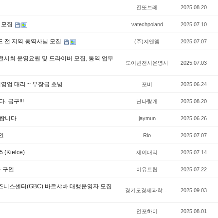
진또브레
2025.08.20
 모집
vatechpoland
2025.07.10
란드 전 지역 통역사님 모집
(주)지앤엠
2025.07.07
업 전시회 운영요원 및 드라이버 모집, 통역 업무
도이빈전시운영사
2025.07.03
영업 대리 ~ 부장급 초빙
포비
2025.06.24
. 급구!!!
난나랑게
2025.08.20
구합니다
jaymun
2025.06.26
인
Rio
2025.07.07
Kielce)
제이대리
2025.07.14
급 구인
이유트립
2025.07.22
비즈니스센터(GBC) 바르샤바 대행운영자 모집
경기도경제과학진흥원
2025.09.03
인포하이
2025.08.01