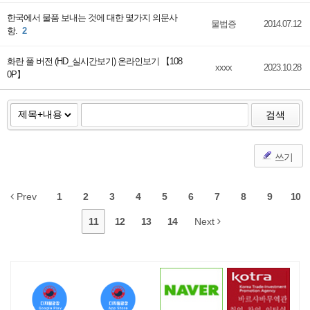
한국에서 물품 보내는 것에 대한 몇가지 의문사
물법증
2014.07.12
항.
2
화란 풀 버전 (HD_실시간보기) 온라인보기 【108
xxxx
2023.10.28
0P】
검색
쓰기
Prev
1
2
3
4
5
6
7
8
9
10
11
12
13
14
Next