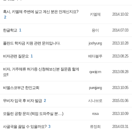
혹시, 키엘체 주변에 살고 계신 분은 안계신지요?
키엘체
2014.10.02
2
한글학교
1
용이
2014.07.03
폴란드 학자금 지원 관련 문의입니다.
joohyung
2013.10.28
비자관련 질문요
1
베타블루
2013.08.25
비자, 거주체류 허가증 신청해보신분 질문좀 할게
qwoijcm
2013.09.28
요!!
비엘스코부근 한인교회
purejjang
2013.10.05
무비자 입국 후 비자 발급
2
시나브로
2015.01.06
모들린 공항 문의 (픽업 도와주실 분.....)
rosa
2013.10.09
사골국을 끓일 수 있을까요?
3
류정희
2014.03.31