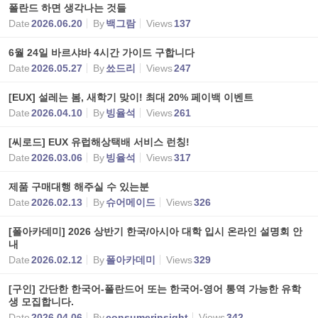
폴란드 하면 생각나는 것들
Date
2026.06.20
By
백그람
Views
137
6월 24일 바르샤바 4시간 가이드 구합니다
Date
2026.05.27
By
쑈드리
Views
247
[EUX] 설레는 봄, 새학기 맞이! 최대 20% 페이백 이벤트
Date
2026.04.10
By
빙율석
Views
261
[씨로드] EUX 유럽해상택배 서비스 런칭!
Date
2026.03.06
By
빙율석
Views
317
제품 구매대행 해주실 수 있는분
Date
2026.02.13
By
슈어메이드
Views
326
[폴아카데미] 2026 상반기 한국/아시아 대학 입시 온라인 설명회 안
내
Date
2026.02.12
By
폴아카데미
Views
329
[구인] 간단한 한국어-폴란드어 또는 한국어-영어 통역 가능한 유학
생 모집합니다.
Date
2026.04.06
By
consumerinsight
Views
342