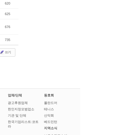
620
625
676
735
쓰기
업체/단체
동호회
광고후원업체
폴란드어
한인지정모범업소
테니스
기관 및 단체
산악회
한국기업리스트:코트
베드민턴
라
지역소식