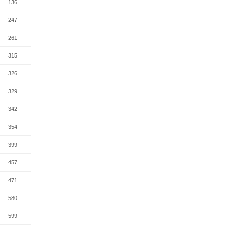
136
247
261
315
326
329
342
354
399
457
471
580
599