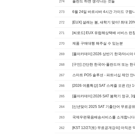
폴란드 하면 생각나는 것들
274
6월 24일 바르샤바 4시간 가이드 구합
273
[EUX] 설레는 봄, 새학기 맞이! 최대 
272
[씨로드] EUX 유럽해상택배 서비스 런칭
271
제품 구매대행 해주실 수 있는분
270
[폴아카데미] 2026 상반기 한국/아시
269
[구인] 간단한 한국어-폴란드어 또는 
268
스마트 POS 솔루션 - 파트너십 제안 
267
[2026 여름특강] SAT 스케줄 오픈 (단
266
[폴아카데미] 2026 SAT 봄학기 정규,
265
[신년맞이 2025 SAT 기출단어 무료
264
국제우편묶음배송서비스를 소개합니다
263
[KST 12/27(토) 무료공개강의] 아직
262