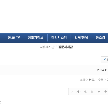
한.폴 TV
생활과정보
한인의소리
업체/단체
동호회
자유게시판
질문과대답
✔
2024.11
조회 수
1401
추천 수
?
가
요