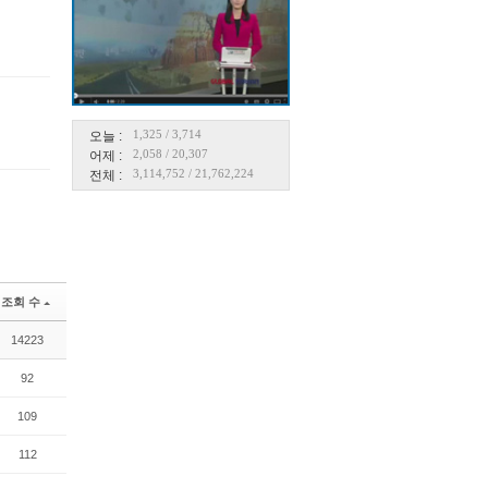
댓글
댓글
1,325
/
3,714
오늘 :
2,058
/
20,307
어제 :
3,114,752
/
21,762,224
전체 :
조회 수
14223
92
109
112