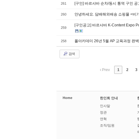
[구인] 바르샤바 순차/동시 통역 구인 
261
안녕하세요. 담배해외배송 쇼핑몰 <비
260
[구인공고] 바르샤바 K-Content Exp
259
폴아카데미 26년 5월 AP 교육과정 완
258
검색
Prev
1
2
3
Home
한인회 안내
인사말
정관
연혁
조직/임원