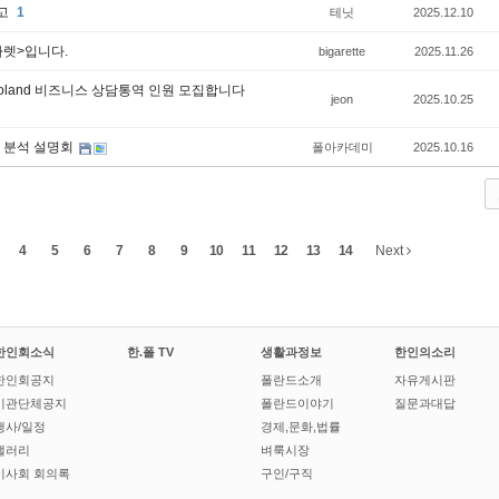
공고
1
테닛
2025.12.10
가렛>입니다.
bigarette
2025.11.26
o Poland 비즈니스 상담통역 인원 모집합니다
jeon
2025.10.25
벽 분석 설명회
폴아카데미
2025.10.16
4
5
6
7
8
9
10
11
12
13
14
Next
한인회소식
한.폴 TV
생활과정보
한인의소리
한인회공지
폴란드소개
자유게시판
기관단체공지
폴란드이야기
질문과대답
행사/일정
경제,문화,법률
갤러리
벼룩시장
이사회 회의록
구인/구직