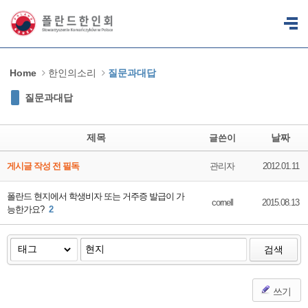
Sketchbook5, 스케치북5
Sketchbook5, 스케치북5
Home
한인의소리
질문과대답
질문과대답
제목
날짜
글쓴이
게시글 작성 전 필독
관리자
2012.01.11
폴란드 현지에서 학생비자 또는 거주증 발급이 가
cornell
2015.08.13
능한가요?
2
검색
쓰기