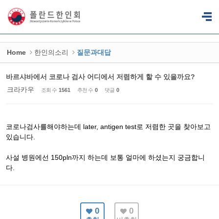
Sketchbook5, 스케치북5
Sketchbook5, 스케치북5
Home
한인의소리
질문과대답
바르샤바에서 코로나 검사 어디에서 저렴하게 할 수 있을까요?
크라카우
조회 수
1561
추천 수
0
댓글
0
코로나검사를해야하는데 later, antigen test로 저렴한 곳을 찾아보고
있습니다.
사설 병원에선 150pln까지 하는데 보통 얼마에 하셨는지 궁금합니
다.
0
0