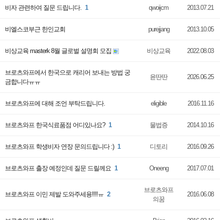
비자 관련하여 질문 드립니다.
1
qwoijcm
2013.07.21
비엘스코부근 한인교회
purejjang
2013.10.05
비상교육 masterk 8월 글로벌 설명회 모집
비상교육
2022.08.03
브로츠와프에서 한국으로 캐리어 보내는 방법 궁
윤딴딴
2026.06.25
금합니다ㅠㅠ
브로츠와프에 대해 조언 부탁드립니다.
eligible
2016.11.16
브로츠와프 한국식료품점 어디있나요?
1
물법증
2014.10.16
브로츠와프 학생비자 연장 문의드립니다 :)
1
디토리
2016.09.26
브로츠와프 출장 예정인데 질문 드릴께요
1
Oneeng
2017.07.01
브로츠와프
브로츠와프 이민 제발 도와주세용!!!!ㅠ
2
2016.06.08
의꿈