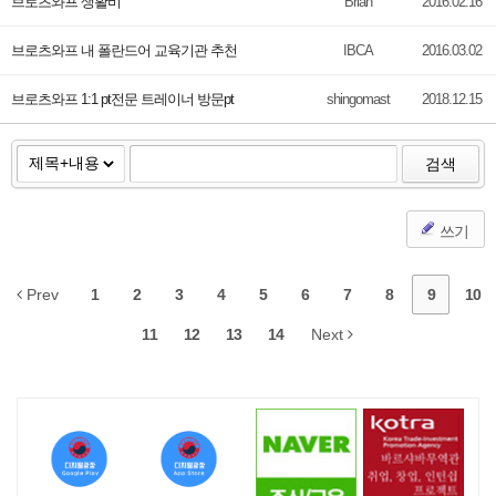
브로츠와프 생활비
Brian
2016.02.16
브로츠와프 내 폴란드어 교육기관 추천
IBCA
2016.03.02
브로츠와프 1:1 pt전문 트레이너 방문pt
shingomast
2018.12.15
검색
쓰기
Prev
1
2
3
4
5
6
7
8
9
10
11
12
13
14
Next