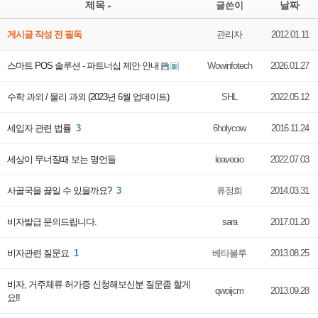
제목
날짜
글쓴이
게시글 작성 전 필독
관리자
2012.01.11
스마트 POS 솔루션 - 파트너십 제안 안내
Wowinfotech
2026.01.27
수학 과외 / 물리 과외 (2023년 6월 업데이트)
SHL
2022.05.12
세입자 관련 법률
3
6holycow
2016.11.24
세상이 무너질때 보는 명언들
leaveoio
2022.07.03
사골국을 끓일 수 있을까요?
3
류정희
2014.03.31
비자발급 문의드립니다.
sara
2017.01.20
비자관련 질문요
1
베타블루
2013.08.25
비자, 거주체류 허가증 신청해보신분 질문좀 할게
qwoijcm
2013.09.28
요!!