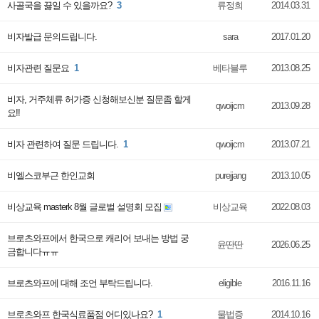
사골국을 끓일 수 있을까요?
3
류정희
2014.03.31
비자발급 문의드립니다.
sara
2017.01.20
비자관련 질문요
1
베타블루
2013.08.25
비자, 거주체류 허가증 신청해보신분 질문좀 할게
qwoijcm
2013.09.28
요!!
비자 관련하여 질문 드립니다.
1
qwoijcm
2013.07.21
비엘스코부근 한인교회
purejjang
2013.10.05
비상교육 masterk 8월 글로벌 설명회 모집
비상교육
2022.08.03
브로츠와프에서 한국으로 캐리어 보내는 방법 궁
윤딴딴
2026.06.25
금합니다ㅠㅠ
브로츠와프에 대해 조언 부탁드립니다.
eligible
2016.11.16
브로츠와프 한국식료품점 어디있나요?
1
물법증
2014.10.16