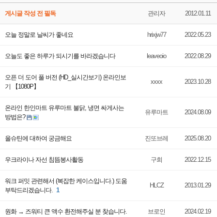
게시글 작성 전 필독
관리자
2012.01.11
오늘 정말로 날씨가 좋네요
hrixjw77
2022.05.23
오늘도 좋은 하루가 되시기를 바라겠습니다
leaveoio
2022.08.29
오픈 더 도어 풀 버전 (HD_실시간보기) 온라인보
xxxx
2023.10.28
기 【1080P】
온라인 한인마트 유루마트 불닭, 냉면 싸게사는
유루마트
2024.08.09
방법은?
올슈틴에 대하여 궁금해요
진또브레
2025.08.20
우크라이나 자선 침뜸봉사활동
구희
2022.12.15
워크 퍼밋 관련해서 (복잡한 케이스입니다.) 도움
HLCZ
2013.01.29
부탁드리겠습니다.
1
원화 → 즈워티 큰 액수 환전해주실 분 찾습니다.
브로인
2024.02.19