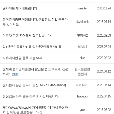
웹사이트 제작해드립니다
simple
2023.11.24
유학준비중인 학생입니다. 생활정보 정말 궁금한
davidbeck
2015.04.14
게 있어서요
이륜차 운행 관련해서 질문있습니다
핏떵이2
2023.02.03
임­신5주인공유­산비용,임­신6주인공유­산비용
희지니
2023.07.24
자유게시판 글 등록 가능 여부..
nike
2022.02.02
전세계 범죄경력증명서 발급을 쉽고 빠르게, 간편
한국통합민
2024.04.12
하게~!
원센터
전시행사 운영 도우미 모집_MSPO 2025 (Kielce)
제이대리
2025.07.14
정신없는 하루 좋은 하루 되시길 바랍니다
leaveoio
2022.07.15
제가 Wyszy?skiego에 가게 되었는데 다시 공항까
yule
2015.06.02
지 갈 방법을 모르겠습니다
1