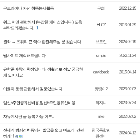
우크라이나 자선 침뜸봉사활동
구희
2022.12.15
워크 퍼밋 관련해서 (복잡한 케이스입니다.) 도움
HLCZ
2013.01.29
부탁드리겠습니다.
1
원화 → 즈워티 큰 액수 환전해주실 분 찾습니다.
브로인
2024.02.19
웹사이트 제작해드립니다
simple
2023.11.24
유학준비중인 학생입니다. 생활정보 정말 궁금한
davidbeck
2015.04.14
게 있어서요
이륜차 운행 관련해서 질문있습니다
핏떵이2
2023.02.03
임­신5주인공유­산비용,임­신6주인공유­산비용
희지니
2023.07.24
자유게시판 글 등록 가능 여부..
nike
2022.02.02
전세계 범죄경력증명서 발급을 쉽고 빠르게, 간편
한국통합민
2024.04.12
하게~!
원센터