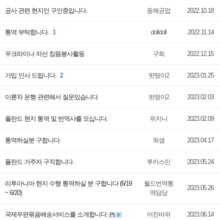
공사 관련 현지인 구인중입니다.
동해공업
2022.10.18
통역 부탁합니다.
1
dolldoll
2022.11.14
우크라이나 자선 침뜸봉사활동
구희
2022.12.15
가입 인사 드립니다.
2
핏떵이2
2023.01.25
이륜차 운행 관련해서 질문있습니다
핏떵이2
2023.02.03
폴란드 현지 통역 및 번역사를 모십니다.
위지니
2023.02.09
통역하실분 구합니다.
최샘
2023.04.17
폴란드 거주자 구직합니다.
루카스민
2023.05.24
리투아니아 현지 수행 통역하실 분 구합니다 (6/19
월드번역통
2023.05.26
~ 6/20)
역담당
국제우편묶음배송서비스를 소개합니다.
어진바위
2023.06.14