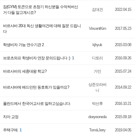
짐(GYM) 토큰으로 초창기 하신분들 수억씩버신
김대건
2022.04.15
거 다들 알고계시죠?
바르샤바 20대 독신 생활여건에 대해 질문 드립니
VincentKim
2017.05.23
다
학생비자 가능 연수기관 2
kjhyuk
2015.03.08
브로츠와프 학생비자 연장 문의드립니다 :)
1
디토리
2016.09.26
바르사바의 세종대왕 학교?
가인
2015.07.24
상준오라버
바르샤바에 배드민턴 동호회가 있을까요?
2014.09.22
니
폴란드에서 한국어교사로 일하고싶습니다.
박선후
2016.10.21
치아 교정
doeyeoneda
2015.09.18
주택구매
1
Tom&Jerry
2019.04.05