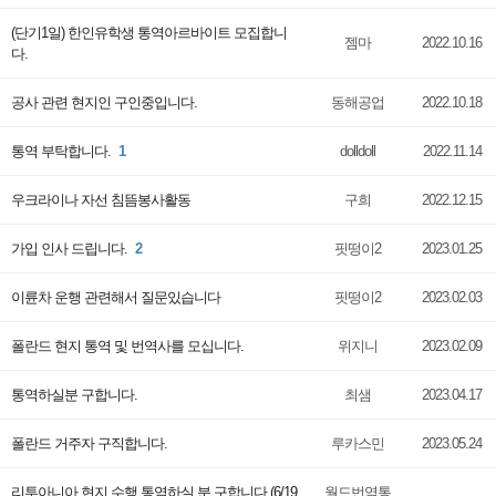
(단기1일) 한인유학생 통역아르바이트 모집합니
젬마
2022.10.16
다.
공사 관련 현지인 구인중입니다.
동해공업
2022.10.18
통역 부탁합니다.
1
dolldoll
2022.11.14
우크라이나 자선 침뜸봉사활동
구희
2022.12.15
가입 인사 드립니다.
2
핏떵이2
2023.01.25
이륜차 운행 관련해서 질문있습니다
핏떵이2
2023.02.03
폴란드 현지 통역 및 번역사를 모십니다.
위지니
2023.02.09
통역하실분 구합니다.
최샘
2023.04.17
폴란드 거주자 구직합니다.
루카스민
2023.05.24
리투아니아 현지 수행 통역하실 분 구합니다 (6/19
월드번역통