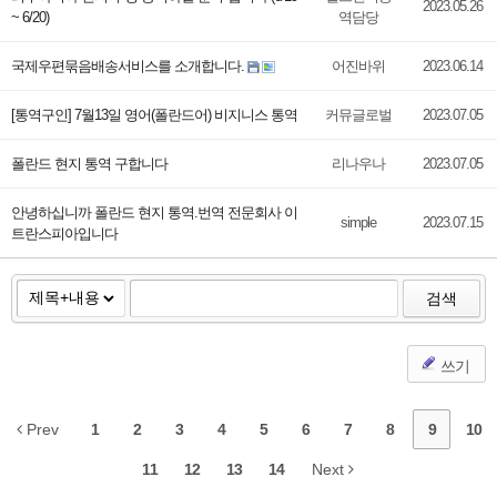
2023.05.26
~ 6/20)
역담당
국제우편묶음배송서비스를 소개합니다.
어진바위
2023.06.14
[통역구인] 7월13일 영어(폴란드어) 비지니스 통역
커뮤글로벌
2023.07.05
폴란드 현지 통역 구합니다
리나우나
2023.07.05
안녕하십니까 폴란드 현지 통역.번역 전문회사 이
simple
2023.07.15
트란스피아입니다
검색
쓰기
Prev
1
2
3
4
5
6
7
8
9
10
11
12
13
14
Next