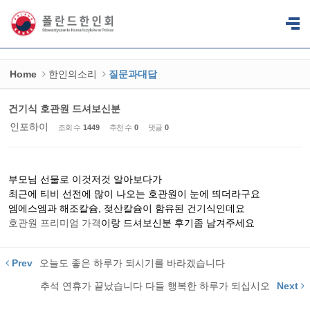
Sketchbook5, 스케치북5
Sketchbook5, 스케치북5
Home
한인의소리
질문과대답
건기식 호관원 드셔보신분
인포하이
조회 수
1449
추천 수
0
댓글
0
부모님 선물로 이것저것 알아보다가
최근에 티비 선전에 많이 나오는 호관원이 눈에 띄더라구요
엠에스엠과 해조칼슘, 젖산칼슘이 함유된 건기식인데요
호관원 프리미엄 가격
이랑 드셔보신분 후기좀 남겨주세요
Prev
오늘도 좋은 하루가 되시기를 바라겠습니다
추석 연휴가 끝났습니다 다들 행복한 하루가 되십시오
Next