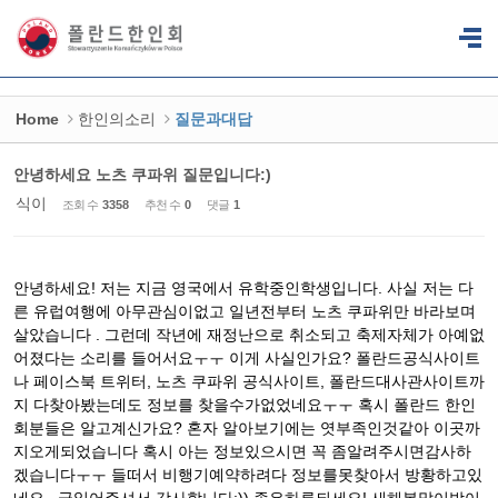
Sketchbook5, 스케치북5
Sketchbook5, 스케치북5
Home
한인의소리
질문과대답
안녕하세요 노츠 쿠파위 질문입니다:)
식이
조회 수
3358
추천 수
0
댓글
1
안녕하세요! 저는 지금 영국에서 유학중인학생입니다. 사실 저는 다
른 유럽여행에 아무관심이없고 일년전부터 노츠 쿠파위만 바라보며
살았습니다 . 그런데 작년에 재정난으로 취소되고 축제자체가 아예없
어졌다는 소리를 들어서요ㅜㅜ 이게 사실인가요? 폴란드공식사이트
나 페이스북 트위터, 노츠 쿠파위 공식사이트, 폴란드대사관사이트까
지 다찾아봤는데도 정보를 찾을수가없었네요ㅜㅜ 혹시 폴란드 한인
회분들은 알고계신가요? 혼자 알아보기에는 엿부족인것같아 이곳까
지오게되었습니다 혹시 아는 정보있으시면 꼭 좀알려주시면감사하
겠습니다ㅜㅜ 들떠서 비행기예약하려다 정보를못찾아서 방황하고있