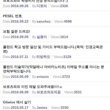
브로츠와프 학생비자 연장 문의드립니다 :)
Date
2016.09.26
By
디토리
Views
2326
PESEL 번호
Date
2016.09.22
By
sanchez
Views
4598
보험 질문 드려요!
Date
2016.09.05
By
실몽이
Views
1614
폴란드 학교 방문 알선 및 가이드 부탁드립니다.(목적: 인권교육관
련)
Date
2016.07.11
By
리빙하오
Views
2129
폴란드 미술작가(막달레나 아바카노비츠) 이메일 주소를 아시는 분
연락부탁드립니다.
Date
2016.06.09
By
entasis
Views
2723
브로츠와프 이민 제발 도와주세용!!!!ㅠ
Date
2016.06.08
By
브로츠와프의꿈
Views
3531
Gliwice 에서 살기
Date
2016.05.17
By
James
Views
3330