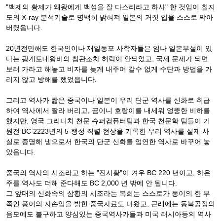
"백제의 황제가 왜왕에게 백성을 잘 다스리라고 하사" 한 것임이 칠지
도의 X-ray 분석기술로 명백히 밝혀져 일본의 거짓 입을 스스로 막아
버렸읍니다.
20년전만해도 한국인이나 재일동포 사학자들은 임나 일본부설이 있
다는 광개토대왕비의 참관조차 허락이 안되었고, 국제 문제가 되면
보러 가라고 해놓고 비자를 늦게 내주어 갈수 없게 수단과 방법을 가
리지 않고 방해를 했었읍니다.
그리고 역사가 짧은 중국이나 일본이 우리 단군 역사를 신화로 취급
하여 역사에서 짤라 버리고, 곰이니 호랑이를 내세워 엉뚱한 비하를
했지만, 영국 그리니치 천문 슈퍼컴퓨터팀과 한국 천문학 팀들이 기
원전 BC 2223년의 5-행성 직렬 현상을 기록한 우리 역사를 실제 사
실로 증명해 냄으로서 한국의 단군 신화를 엄연한 역사로 바꾸어 놓
았읍니다.
중국의 역사의 시조라고 하는 "진시황"이 겨우 BC 220 년이고, 하은
주를 역사도 더해 준다해도 BC 2,000 년 밖에 안 됩니다.
그 앞대의 신화속의 삼황의 시조라는 복희는 스스로가 동이의 한 부
족인 풍이의 자손임을 밝힌 중국자료도 나왔고, 근래에는 동북공정의
음모에도 불구하고 양심있는 중국역사가들과 미국 러시아등의 역사