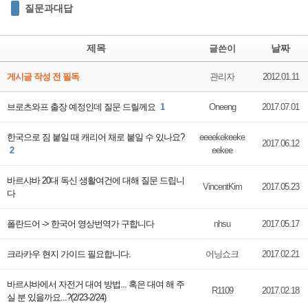
질문과대답
제목
날짜
글쓴이
게시글 작성 전 필독
관리자
2012.01.11
브로츠와프 출장 예정인데 질문 드릴께요
1
Oneeng
2017.07.01
한국으로 짐 붙일 때 캐리어 채로 붙일 수 있나요?
eeeekekeeke
2017.06.12
2
eekee
바르샤바 20대 독신 생활여건에 대해 질문 드립니
VincentKim
2017.05.23
다
폴란드어 -> 한국어 영상번역가 구합니다
nhsu
2017.05.17
크라카우 현지 가이드 필요합니다.
어닝쇼크
2017.02.21
바르샤바에서 자전거 대여 방법... 혹은 대여 해 주
R1109
2017.02.18
실 분 있을까요...?(2/23-2/24)