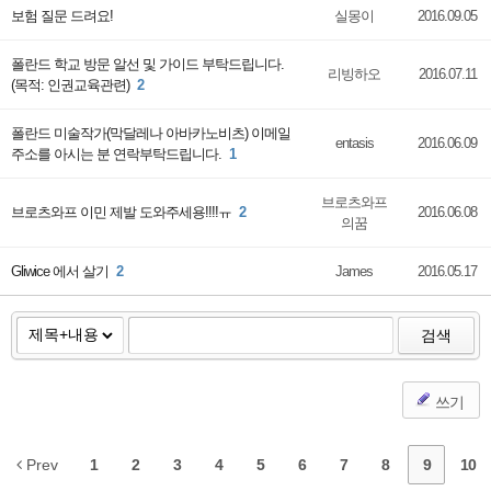
보험 질문 드려요!
실몽이
2016.09.05
폴란드 학교 방문 알선 및 가이드 부탁드립니다.
리빙하오
2016.07.11
(목적: 인권교육관련)
2
폴란드 미술작가(막달레나 아바카노비츠) 이메일
entasis
2016.06.09
주소를 아시는 분 연락부탁드립니다.
1
브로츠와프
브로츠와프 이민 제발 도와주세용!!!!ㅠ
2
2016.06.08
의꿈
Gliwice 에서 살기
2
James
2016.05.17
검색
쓰기
Prev
1
2
3
4
5
6
7
8
9
10