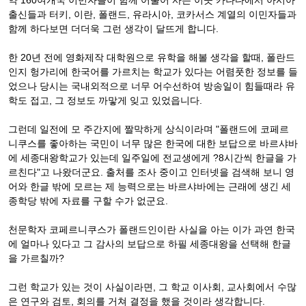
약 160여개국 이민자들이 함께 어울어 사는 이곳 카나다에서 아시아
출신들과 터키, 이란, 폴랜드, 유라시아, 코카서스 계열의 이민자들과
함께 하다보면 더더욱 그런 생각이 달뜨게 합니다.
한 20년 전에 영화제작 대학원으로 유학을 해볼 생각을 할때, 폴란드
인지 헝가리에 한국어를 가르치는 학교가 있다는 어렴풋한 정보를 들
었으나 당시는 국내외적으로 너무 어수선하여 방송일이 힘들때라 유
학도 접고, 그 정보도 까맣게 잊고 있었읍니다.
그런데 일전에 모 주간지에 짤막하게 상식이라며 "폴랜드에 코페르
니쿠스를 좋아하는 국민이 너무 많은 한국에 대한 보답으로 바르샤바
에 세종대왕학교가 있는데 일주일에 전교생에게 ?8시간씩 한글을 가
르친다"고 나왔더군요. 출처를 조사 중이고 인터넷을 검색해 보니 영
어와 한글 밖에 모르는 제 능력으로는 바르샤바에는 근래에 생긴 세
종학당 밖에 자료를 구할 수가 없군요.
천문학자 코페르니쿠스가 폴랜드인이란 사실을 아는 이가 과연 한국
에 얼마나 있다고 그 감사의 보답으로 하필 세종대왕을 선택해 한글
을 가르칠까?
그런 학교가 있는 것이 사실이라면, 그 학교 이사회, 교사회에서 수많
은 연구와 검토, 회의를 거쳐 결정을 했을 것이라 생각합니다.