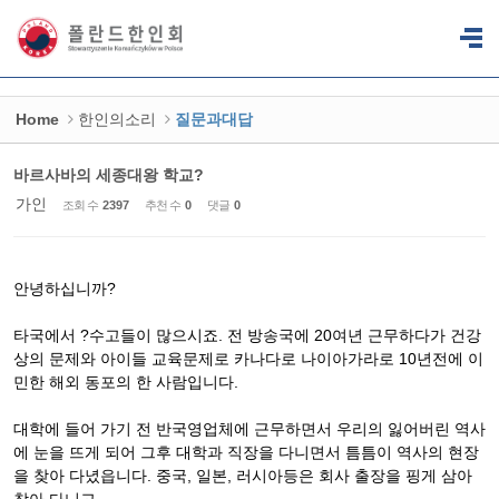
Sketchbook5, 스케치북5
Sketchbook5, 스케치북5
Home
한인의소리
질문과대답
바르사바의 세종대왕 학교?
가인
조회 수
2397
추천 수
0
댓글
0
안녕하십니까?
타국에서 ?수고들이 많으시죠. 전 방송국에 20여년 근무하다가 건강
상의 문제와 아이들 교육문제로 카나다로 나이아가라로 10년전에 이
민한 해외 동포의 한 사람입니다.
대학에 들어 가기 전 반국영업체에 근무하면서 우리의 잃어버린 역사
에 눈을 뜨게 되어 그후 대학과 직장을 다니면서 틈틈이 역사의 현장
을 찾아 다녔읍니다. 중국, 일본, 러시아등은 회사 출장을 핑게 삼아