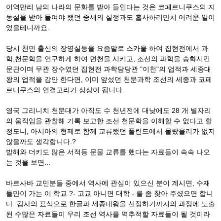
이역만리 남의 나라의 문화를 받아 들인다는 것은 코페르니쿠스의 지
동설을 받아 들여야 했던 중세의 실정과도 흡사하리만치 어려운 일이
었을테니까요.
당시 천민 출신의 장영실등을 요즘말로 스카웉 하여 집현전에서 과
학,천문학을 연구하게 하여 면천을 시키고, 조선의 과학을 승화시킨
문관이며 무관 장수였던 집현전 과학담당관 "이천"의 업적과 세종대
왕의 업적을 감안 한다면, 이미 앞섰던 천문과학 조선의 세종과 코페
르니쿠스의 연결고리가 상상이 됩니다.
영국 그리니치 천문대가 아직도 수 천년전에 대낮에도 28 개 별자리
의 움직임을 관찰해 기록 보고한 조선 천문학을 이해할 수 없다고 할
정도니, 아시아의 형제로 함께 교류했던 폴란드에서 몰랐을리가 없지
않을까도 생각합니다.?
발해와 더키도 많은 서적등 문물 교류를 했다는 자료들이 속속 나오
는 것을 보면...
바르사바 교민분들 중에서 역사에 관심이 있으신 분이 계시면, 수재
들만이 가는 이 학교 ?- 고교 아니면 대학 - 를 좀 찾아 주셨으면 합니
다. 감사의 표식으로 한글과 세종대왕을 선정하기까지의 과정에 노출
된 수많은 자료들이 우리 조선 역사를 역추적할 자료들이 될 것이라