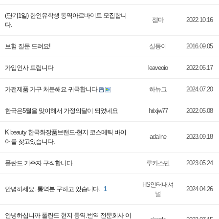
(단기1일) 한인유학생 통역아르바이트 모집합니
젬마
2022.10.16
다.
보험 질문 드려요!
실몽이
2016.09.05
가입인사 드립니다
leaveoio
2022.06.17
가전제품 가구 처분해요 귀국합니다
하뉴그
2024.07.20
한국은5월을 맞이해서 가정의달이 되었네요
hrixjw77
2022.05.08
K beauty 한국화장품브랜드-현지 코스메틱 바이
adaline
2023.09.18
어를 찾고있습니다.
폴란드 거주자 구직합니다.
루카스민
2023.05.24
HS인터내셔
안녕하세요. 통역분 구하고 있습니다.
1
2024.04.26
널
안녕하십니까 폴란드 현지 통역.번역 전문회사 이