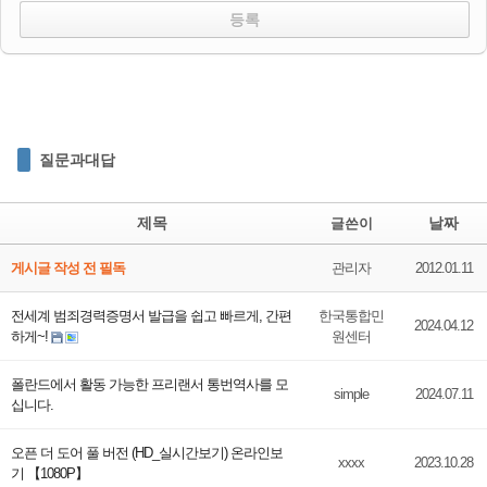
질문과대답
제목
날짜
글쓴이
게시글 작성 전 필독
관리자
2012.01.11
전세계 범죄경력증명서 발급을 쉽고 빠르게, 간편
한국통합민
2024.04.12
하게~!
원센터
폴란드에서 활동 가능한 프리랜서 통번역사를 모
simple
2024.07.11
십니다.
오픈 더 도어 풀 버전 (HD_실시간보기) 온라인보
xxxx
2023.10.28
기 【1080P】