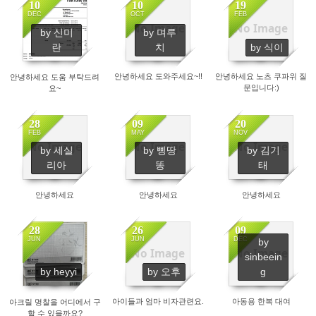
10
10
19
DEC
OCT
FEB
No Image
No Image
by 신미
by 며루
3380
2976
3359
란
치
by 식이
안녕하세요 도와주세요~!!
안녕하세요 노츠 쿠파위 질
안녕하세요 도움 부탁드려
문입니다:)
요~
28
09
20
FEB
MAY
NOV
No Image
No Image
No Image
by 세실
by 삥땅
by 김기
6412
1572
1401
리아
똥
태
안녕하세요
안녕하세요
안녕하세요
28
26
09
JUN
JUN
DEC
by
No Image
No Image
sinbeein
1506
2652
2754
by heyyi
by 오후
g
아이들과 엄마 비자관련요.
아동용 한복 대여
아크릴 명찰을 어디에서 구
할 수 있을까요?