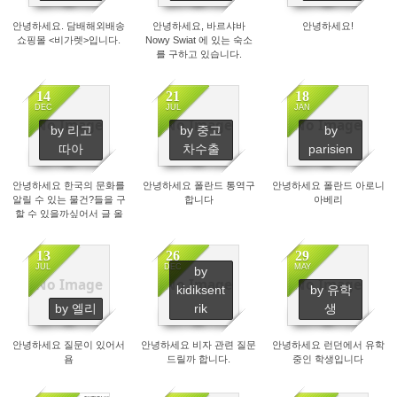
안녕하세요. 담배해외배송
안녕하세요, 바르샤바
안녕하세요!
쇼핑몰 <비가렛>입니다.
Nowy Swiat 에 있는 숙소
를 구하고 있습니다.
14
21
18
DEC
JUL
JAN
No Image
No Image
No Image
by 리고
by 중고
by
2509
1331
17815
따아
차수출
parisien
안녕하세요 한국의 문화를
안녕하세요 폴란드 통역구
안녕하세요 폴란드 아로니
알릴 수 있는 물건?들을 구
합니다
아베리
할 수 있을까싶어서 글 올
립니다
13
26
29
JUL
DEC
MAY
by
No Image
No Image
No Image
kidiksent
by 유학
1791
1556
2692
by 엘리
rik
생
안녕하세요 질문이 있어서
안녕하세요 비자 관련 질문
안녕하세요 런던에서 유학
욤
드릴까 합니다.
중인 학생입니다