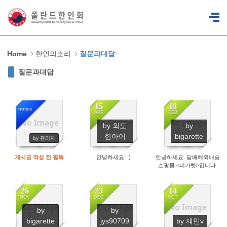
Sketchbook5, 스케치북5
Sketchbook5, 스케치북5
Home
한인의소리
질문과대답
질문과대답
15
18
notice
APR
FEB
No Image
No Image
No Image
by 외도
by
14224
5884
1293
한아이
bigarette
by 관리자
게시글 작성 전 필독
안녕하세요. :)
안녕하세요. 담배해외배송
쇼핑몰 <비가렛>입니다.
26
23
14
NOV
DEC
OCT
No Image
No Image
No Image
by
by
625
2693
6010
bigarette
jys90709
by 재민v