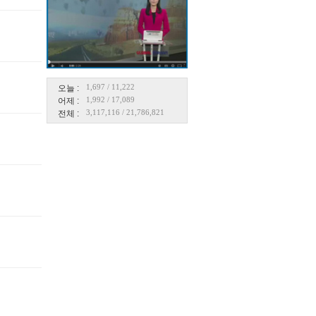
1,697
/
11,222
오늘 :
1,992
/
17,089
어제 :
3,117,116
/
21,786,821
전체 :