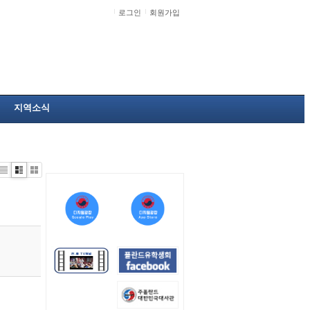
로그인
회원가입
지역소식
Li
Zi
G
st
n
al
e
le
r
y