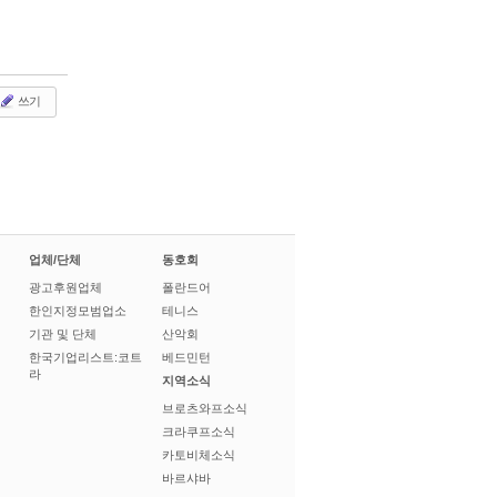
쓰기
업체/단체
동호회
광고후원업체
폴란드어
한인지정모범업소
테니스
기관 및 단체
산악회
한국기업리스트:코트
베드민턴
라
지역소식
브로츠와프소식
크라쿠프소식
카토비체소식
바르샤바