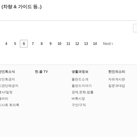
차량 & 가이드 등..)
4
5
6
7
8
9
10
11
12
13
14
Next
한인회소식
한.폴 TV
생활과정보
한인의소리
한인회공지
폴란드소개
자유게시판
기관단체공지
폴란드이야기
질문과대답
행사/일정
경제,문화,법률
갤러리
벼룩시장
이사회 회의록
구인/구직