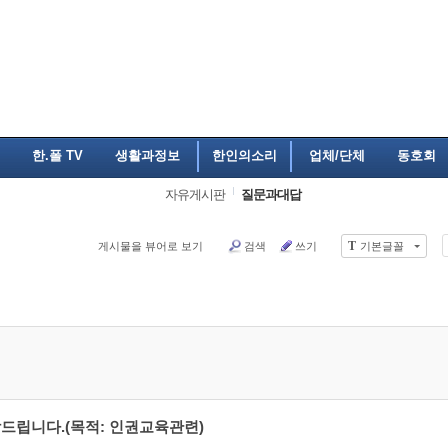
한.폴 TV
생활과정보
한인의소리
업체/단체
동호회
자유게시판
질문과대답
T
게시물을 뷰어로 보기
검색
쓰기
기본글꼴
탁드립니다.(목적: 인권교육관련)