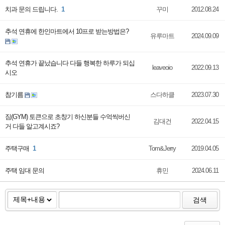
치과 문의 드립니다.
1
꾸미
2012.08.24
추석 연휴에 한인마트에서 10프로 받는방법은?
유루마트
2024.09.09
추석 연휴가 끝났습니다 다들 행복한 하루가 되십
leaveoio
2022.09.13
시오
참기름
스다하클
2023.07.30
짐(GYM) 토큰으로 초창기 하신분들 수억씩버신
김대건
2022.04.15
거 다들 알고계시죠?
주택구매
1
Tom&Jerry
2019.04.05
주택 임대 문의
휴민
2024.06.11
검색