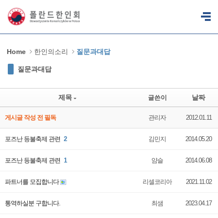
Sketchbook5, 스케치북5
Sketchbook5, 스케치북5
Home
한인의소리
질문과대답
질문과대답
제목
날짜
글쓴이
게시글 작성 전 필독
관리자
2012.01.11
포즈난 등불축제 관련
2
김민지
2014.05.20
포즈난 등불축제 관련
1
얌슬
2014.06.08
파트너를 모집합니다
리셀코리아
2021.11.02
통역하실분 구합니다.
최샘
2023.04.17