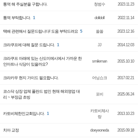
통역 해 주실분을 구합니다.
청범수
2023.11.23
통역 부탁합니다.
1
dolldoll
2022.11.14
택배 관련해서 질문드립니다! 도움 부탁드려요
5
쏠쏠
2023.12.16
크라쿠프에 대해 질문 드립니다.
1
JJ
2014.12.03
크라쿠프 아래에 있는 산도미에시에서 가까운 한
smileman
2015.10.10
인마트나 식당이 있을까요?
크라카우 현지 가이드 필요합니다.
어닝쇼크
2017.02.21
코스닥 상장 업체 폴란드 법인 현채 해외영업 대
포비
2025.06.24
리 ~ 부장급 초빙
카토비체사
카토비체한인교회입니다.
1
2013.10.23
랑
치아 교정
doeyeoneda
2015.09.18