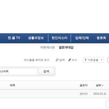
한.폴 TV
생활과정보
한인의소리
업체/단체
동호회
자유게시판
질문과대답
T
게시물을 뷰어로 보기
검색
쓰기
기본글꼴
검색
제목
글쓴이
날짜
관리자
2012.01.11