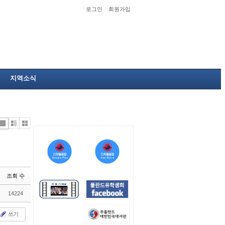
로그인
회원가입
지역소식
Li
Zi
G
st
n
al
e
le
r
y
조회 수
14224
쓰기