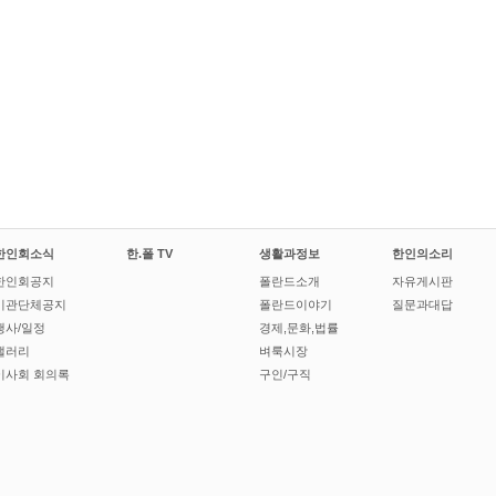
한인회소식
한.폴 TV
생활과정보
한인의소리
한인회공지
폴란드소개
자유게시판
기관단체공지
폴란드이야기
질문과대답
행사/일정
경제,문화,법률
갤러리
벼룩시장
이사회 회의록
구인/구직