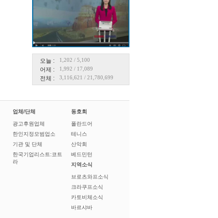
1,202
/
5,100
오늘 :
1,992
/
17,089
어제 :
3,116,621
/
21,780,699
전체 :
업체/단체
동호회
광고후원업체
폴란드어
한인지정모범업소
테니스
기관 및 단체
산악회
한국기업리스트:코트
베드민턴
라
지역소식
브로츠와프소식
크라쿠프소식
카토비체소식
바르샤바