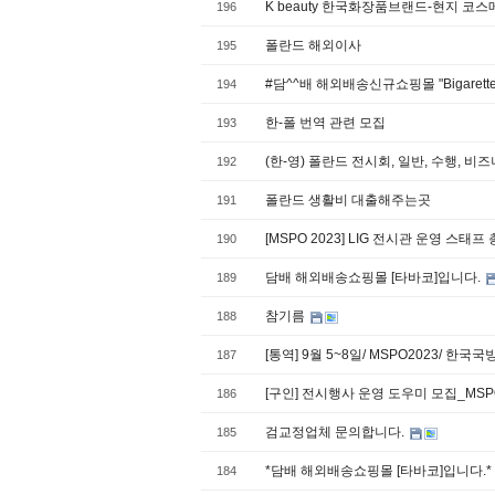
K beauty 한국화장품브랜드-현지 코
196
폴란드 해외이사
195
#담^^배 해외배송신규쇼핑몰 "Bigaret
194
한-폴 번역 관련 모집
193
(한-영) 폴란드 전시회, 일반, 수행, 
192
폴란드 생활비 대출해주는곳
191
[MSPO 2023] LIG 전시관 운영 스태프
190
담배 해외배송쇼핑몰 [타바코]입니다.
189
참기름
188
[통역] 9월 5~8일/ MSPO2023/ 한
187
[구인] 전시행사 운영 도우미 모집_MSPO
186
검교정업체 문의합니다.
185
*담배 해외배송쇼핑몰 [타바코]입니다.*
184