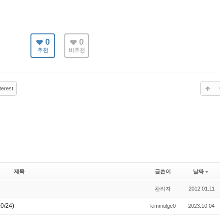
0
0
추천
비추천
terest
제목
글쓴이
날짜
관리자
2012.01.11
/24)
kimmulge0
2023.10.04