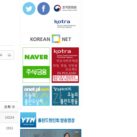
조회 수
14224
1551