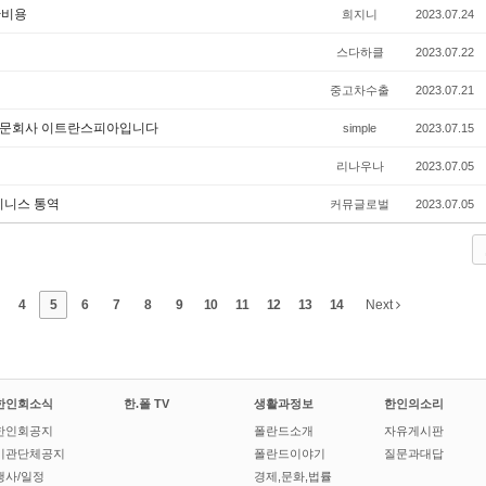
산비용
희지니
2023.07.24
스다하클
2023.07.22
중고차수출
2023.07.21
 전문회사 이트란스피아입니다
simple
2023.07.15
리나우나
2023.07.05
비지니스 통역
커뮤글로벌
2023.07.05
4
5
6
7
8
9
10
11
12
13
14
Next
한인회소식
한.폴 TV
생활과정보
한인의소리
한인회공지
폴란드소개
자유게시판
기관단체공지
폴란드이야기
질문과대답
행사/일정
경제,문화,법률