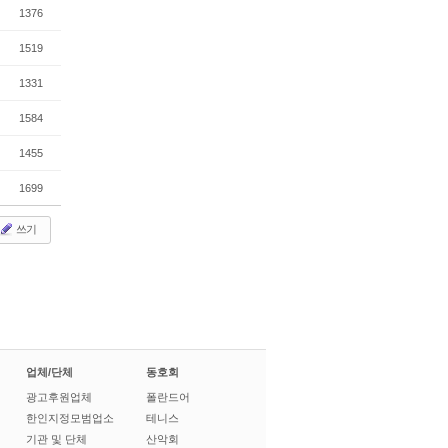
1376
1519
1331
1584
1455
1699
쓰기
업체/단체
동호회
광고후원업체
폴란드어
한인지정모범업소
테니스
기관 및 단체
산악회