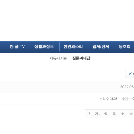
한.폴 TV
생활과정보
한인의소리
업체/단체
동호회
자유게시판
질문과대답
✔
2022.06
조회 수
1608
추천 수
?
가