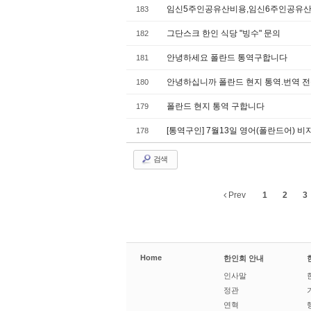
임­신5주인공유­산비용,임­신6주인공유­
183
그단스크 한인 식당 "빙수" 문의
182
안녕하세요 폴란드 통역구합니다
181
안녕하십니까 폴란드 현지 통역.번역
180
폴란드 현지 통역 구합니다
179
[통역구인] 7월13일 영어(폴란드어) 
178
검색
Prev
1
2
3
Home
한인회 안내
인사말
정관
연혁