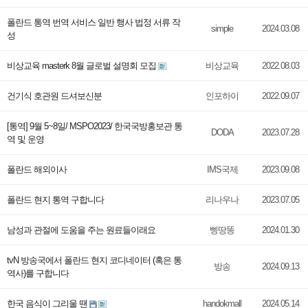
폴란드 통역 번역 서비스 일반 행사 법정 서류 작
simple
2024.03.08
성
비상교육 masterk 8월 글로벌 설명회 모집
비상교육
2022.08.03
건기식 호관원 드셔보신분
인포하이
2022.09.07
[통역] 9월 5~8일/ MSPO2023/ 한국국방홍보관 통
DODA
2023.07.28
역 및 운영
폴란드 해외이사
IMS국제
2023.09.08
폴란드 현지 통역 구합니다
리나우나
2023.07.05
남성과 관절에 도움을 주는 원료들이래요
삥땅똥
2024.01.30
tvN 방송국에서 폴란드 현지 코디네이터 (혹은 통
방송
2024.09.13
역사)를 구합니다
한국 음식이 그리울 땐
handokmall
2024.05.14