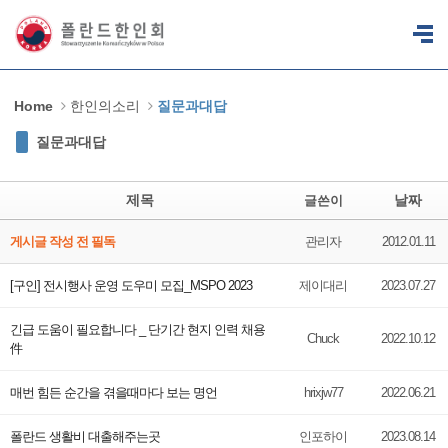
Sketchbook5, 스케치북5
Sketchbook5, 스케치북5
Home
한인의소리
질문과대답
질문과대답
제목
날짜
글쓴이
게시글 작성 전 필독
관리자
2012.01.11
[구인] 전시행사 운영 도우미 모집_MSPO 2023
제이대리
2023.07.27
긴급 도움이 필요합니다 _ 단기간 현지 인력 채용
Chuck
2022.10.12
件
매번 힘든 순간을 겪을때마다 보는 명언
hrixjw77
2022.06.21
폴란드 생활비 대출해주는곳
인포하이
2023.08.14