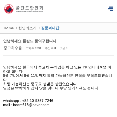
Sketchbook5, 스케치북5
Sketchbook5, 스케치북5
Home
한인의소리
질문과대답
안녕하세요 폴란드 통역구합니다
중고차수출
조회 수
1331
추천 수
0
댓글
0
안녕하세요 한국에서 중고차 무역업을 하고 있는 YK 인터내셔널 이
라고 합니다
8월 7일에서 8월 11일까지 통역 가능하신분 연락좀 부탁드리겠습니
다
차량 가능하신분 좋구요 성별은 상관없습니다.
일정은 빡빡하게 잡지 않을 것이니 부담 안가지셔도 됩니다
whatsapp : +82-10-9357-7246
mail : beom618@naver.com