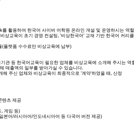
 k
를
활용하여
한국어
사이버
어학원
온라인
개설
및
운영하시는
역
(
비상교육이
초기
경영
컨설팅
, ‘
비상한국어
’
교재
기반
한국어
커리큘
율
(
플랫폼
수수료만
비상교육에
납부
)
육기관
등
한국어교육이
필요한
업체를
비상교육에
소개해
주시는
역
체
매출액의
일부를
받아가실
수
있습니다
.
개해
주신
업체와
비상교육이
최종적으로
'
계약
'
하였을
때
,
산정
콘텐츠
제공
즈
,
게임
등
)
일본어
/
러시아어
/
인도네시아어
등
다국어
버전
제공
)