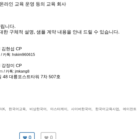
온라인 교육 운영 등의 교육 회사
드립니다
.
대한
구체적
설명
,
샘플
계약
내용을
안내
드릴
수
있습니다
.
l
김현섭
CP
/
카톡
: hskim960615
l
강정미
CP
om
/
카톡
: jmkang8
길
48
대륭포스트타워
7
차
507
호
터K
,
한국어교육
,
비상한국어
,
마스터케이
,
사이버한국어
,
한국어교육사업
,
에이전트
0
0