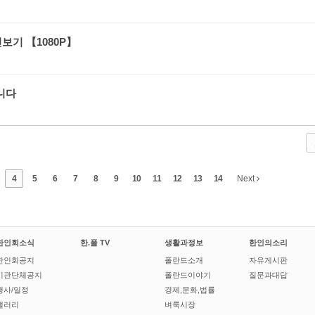
보기 【1080P】
니다
4
5
6
7
8
9
10
11
12
13
14
Next
한인회소식
한.폴 TV
생활과정보
한인의소리
한인회공지
폴란드소개
자유게시판
기관단체공지
폴란드이야기
질문과대답
행사/일정
경제,문화,법률
갤러리
벼룩시장