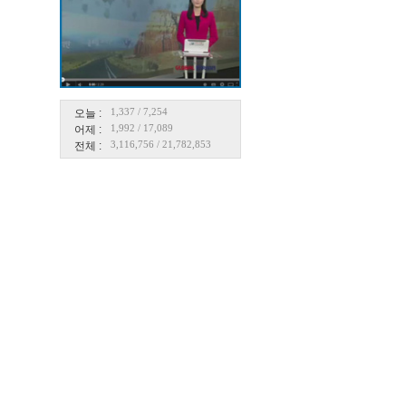
1,337
/
7,254
오늘 :
1,992
/
17,089
어제 :
3,116,756
/
21,782,853
전체 :