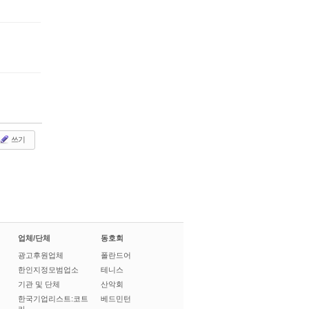
쓰기
업체/단체
동호회
광고후원업체
폴란드어
한인지정모범업소
테니스
기관 및 단체
산악회
한국기업리스트:코트
베드민턴