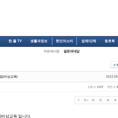
한.폴 TV
생활과정보
한인의소리
업체/단체
동호회
자유게시판
질문과대답
✔
집(비상교육)
2022.09
조회 수
1717
추천 수
?
가
)
비상교육
입니다
.