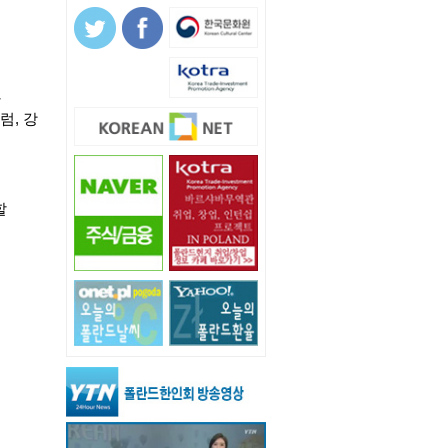
할
럼
,
강
할