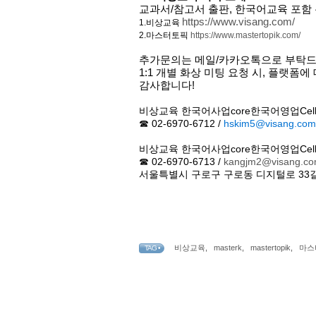
교과서
/
참고서 출판
,
한국어교육 포함 
https://www.visang.com/
1.
비상교육
2.
마스터토픽
https://www.mastertopik.com/
추가문의는
메일
/
카카오톡으로
부탁
1:1
개별
화상
미팅
요청
시
,
플랫폼에
감사합니다
!
비상교육 한국어사업
core
한국어영업
Cel
☎
02-6970-6712 /
hskim5@visang.com
비상교육 한국어사업
core
한국어영업
Cel
☎
02-6970-6713 /
kangjm2@visang.c
서울특별시 구로구 구로동 디지털로
33
비상교육
,
masterk
,
mastertopik
,
마스
TAG •