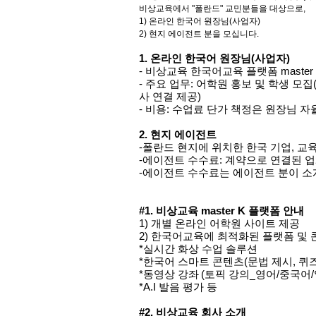
비상교육에서
"폴란드"
교민분들을 대상으로
,
1)
온라인 한국어 원장님
(
사업자
)
2)
현지 에이전트 분을 모십니다
.
1.
온라인
한국어
원장님
(
사업자
)
-
비상교육
한국어교육
플랫폼
master
-
주요
업무
:
어학원
홍보
및
학생
모집
사
연결
제공
)
-
비용
:
수업료
단가
책정은
원장님
자
2.
현지
에이전트
-
폴란드 현지에
위치한
한국
기업
,
교
-
에이전트
수수료
:
계약으로
연결된
업
-
에이전트
수수료는
에이전트
분이
소
#1.
비상교육
master K
플랫폼
안내
1)
개별
온라인
어학원
사이트
제공
2)
한국어교육에
최적화된
플랫폼
및
*
실시간
화상
수업
솔루션
*
한국어
스마트
콘텐츠
(
문법
제시
,
퀴
*
동영상
강좌
(
토픽
강의
_
영어
/
중국어
/
*A.I
발음
평가
등
#2.
비상교육
회사
소개