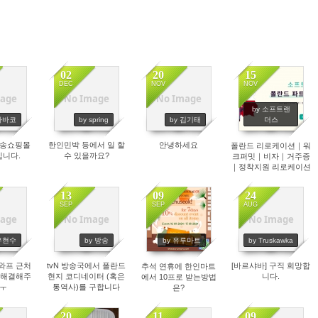
02
20
15
DEC
NOV
NOV
age
No Image
No Image
77
1730
1401
1248
by 소프트랜
 타바코
by spring
by 김기태
더스
배송쇼핑몰
한인민박 등에서 일 할
안녕하세요
폴란드 리로케이션｜워
입니다.
수 있을까요?
크퍼밋｜비자｜거주증
｜정착지원 리로케이션
파트너(사) 모집
13
09
24
SEP
SEP
AUG
age
No Image
No Image
37
1455
1338
1517
 우현수
by 방송
by 유루마트
by Truskawka
와프 근처
tvN 방송국에서 폴란드
[바르샤바] 구직 희망합
추석 연휴에 한인마트
 해결해주
현지 코디네이터 (혹은
니다.
에서 10프로 받는방법
 ㅜ
통역사)를 구합니다
은?
20
11
09