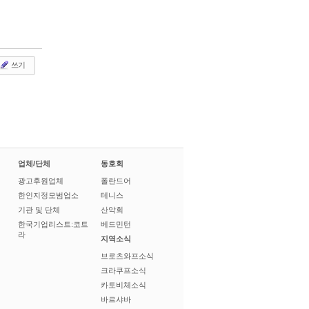
쓰기
업체/단체
동호회
광고후원업체
폴란드어
한인지정모범업소
테니스
기관 및 단체
산악회
한국기업리스트:코트
베드민턴
라
지역소식
브로츠와프소식
크라쿠프소식
카토비체소식
바르샤바