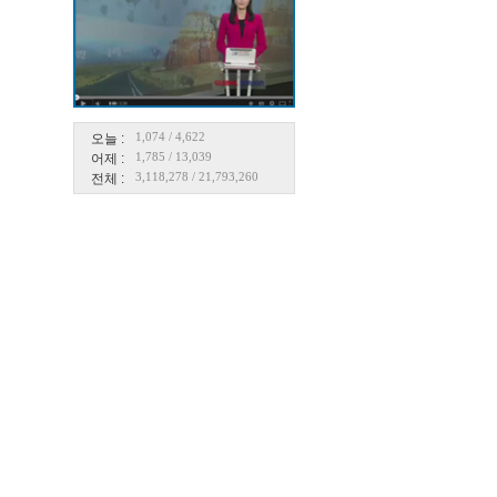
1,074
/
4,622
오늘 :
1,785
/
13,039
어제 :
3,118,278
/
21,793,260
전체 :