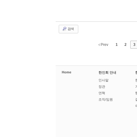
검색
Prev
1
2
3
Home
한인회 안내
인사말
정관
연혁
조직/임원