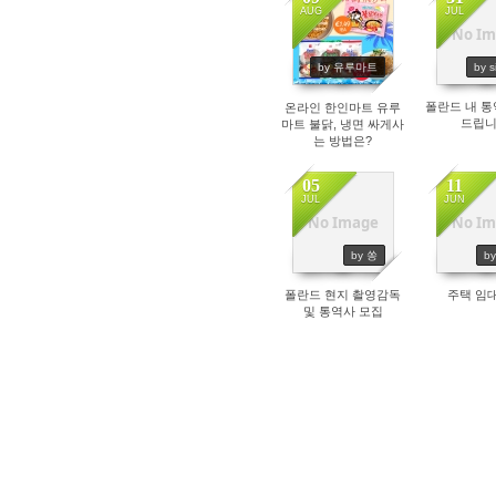
AUG
JUL
No Im
1480
15
by 유루마트
by s
폴란드 내 통
온라인 한인마트 유루
드립니
마트 불닭, 냉면 싸게사
는 방법은?
05
11
JUL
JUN
No Image
No Im
1877
16
by 쏭
b
폴란드 현지 촬영감독
주택 임
및 통역사 모집