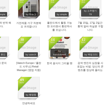
JUL
JUL
JUL
age
No Image
No Image
75
1599
1631
1907
by 소주향기
imple
by 하뉴그
by simple
79
역 번역 해
폴란드에서 활동 가능
7월 15일, 17일 2일간
가전제품 가구 처분해
다.
한 프리랜서 통번역사
통역 알바 하실분 구합
요 귀국합니다
를 모십니다.
니다.
30
14
12
MAY
MAY
MAY
age
No Image
No Image
83
1701
1462
1768
by
y 휴민
by vatech
handokmall
by 백링크31
대 문의
[Vatech Europe / 폴란
검색 엔진의 심장을 사
한국 음식이 그리울 땐
드 사무소] Retail
로잡는 비법: 당신의 콘
Manager (영업 지원)
텐츠를 정상에 올리는
담당자 모집
SEO 마법
09
MAY
No Image
1572
by 삥땅똥
안녕하세요