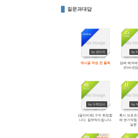
질문과대답
15
notice
JAN
No Image
No Im
14224
10
by 관리자
by
게시글 작성 전 필독
담배 해외
[타바코]
01
11
NOV
OCT
No Image
No Im
1298
13
by 수학강사
by
[글리비체] 구직 희망합
혹시 브로츠
니다. 잘부탁드립니다.
에 변기막힘
실분
09
31