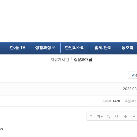
한.폴 TV
생활과정보
한인의소리
업체/단체
동호회
자유게시판
질문과대답
✔
2023.08
조회 수
1428
추천 수
?
가
요?