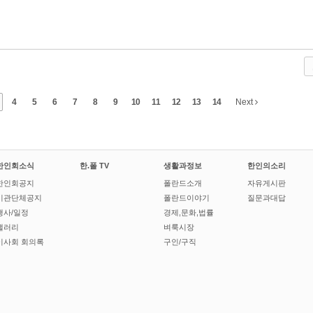
4
5
6
7
8
9
10
11
12
13
14
Next
한인회소식
한.폴 TV
생활과정보
한인의소리
한인회공지
폴란드소개
자유게시판
기관단체공지
폴란드이야기
질문과대답
행사/일정
경제,문화,법률
갤러리
벼룩시장
이사회 회의록
구인/구직