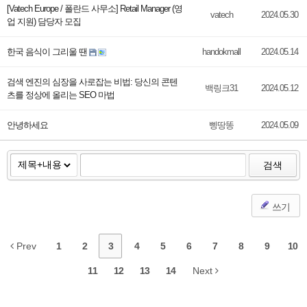
[Vatech Europe / 폴란드 사무소] Retail Manager (영
vatech
2024.05.30
업 지원) 담당자 모집
한국 음식이 그리울 땐
handokmall
2024.05.14
검색 엔진의 심장을 사로잡는 비법: 당신의 콘텐
백링크31
2024.05.12
츠를 정상에 올리는 SEO 마법
안녕하세요
삥땅똥
2024.05.09
검색
쓰기
Prev
1
2
3
4
5
6
7
8
9
10
11
12
13
14
Next