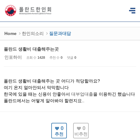
Sketchbook5, 스케치북5
Sketchbook5, 스케치북5
Home
한인의소리
질문과대답
폴란드 생활비 대출해주는곳
인포하이
조회 수
1428
추천 수
0
댓글
0
폴란드 생활비 대출해주는 곳 어디가 적당할까요?
여기 온지 얼마안되서 막막합니다
한국에 있을 때는 신용이 안좋아서
대부업대출
을 이용하긴 했습니다
폴란드에서는 어떻게 알아봐야 할련지요..
0
0
추천
비추천