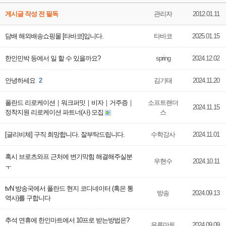
게시글 작성 전 필독
관리자
2012.01.11
담배 해외배송쇼핑몰 [타바코]입니다.
타바코
2025.01.15
한인민박 등에서 일 할 수 있을까요?
spring
2024.12.02
안녕하세요
2
김기태
2024.11.20
폴란드 리로케이션｜워크퍼밋｜비자｜거주증｜
소프트랜더
2024.11.15
정착지원 리로케이션 파트너(사) 모집
스
[글리비체] 구직 희망합니다. 잘부탁드립니다.
수학강사
2024.11.01
혹시 브로츠와프 근처에 변기막힘 해결해주실분
우현수
2024.10.11
ㅜ
tvN 방송국에서 폴란드 현지 코디네이터 (혹은 통
방송
2024.09.13
역사)를 구합니다
추석 연휴에 한인마트에서 10프로 받는방법은?
유루마트
2024.09.09