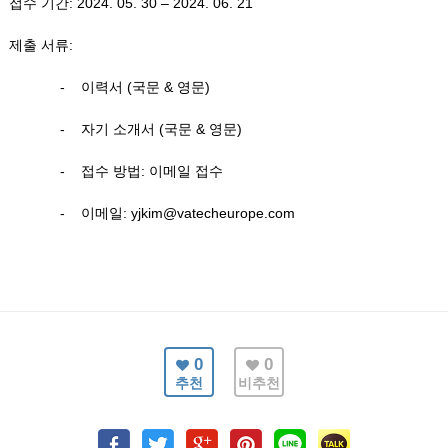
접수
기간
: 2024. 05. 30 – 2024. 06. 21
제출
서류
:
-
이력서
(
국문
&
영문
)
-
자기
소개서
(
국문
&
영문
)
-
접수
방법
:
이메일
접수
-
이메일
: yjkim@vatecheurope.com
0
0
추천
비추천