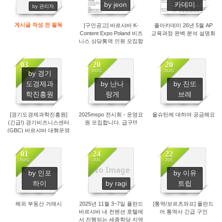
by jeon
카데미
by 관리자
게시글 작성 전 필독
[구인공고] 바르샤바 K-
폴아카데미 26년 5월 AP
Content Expo Poland 비즈
교육과정 완벽 분석 설명회
니스 상담통역 인원 모집합
니다
03
20
20
SEP
AUG
AUG
by 경기
No Image
No Image
No Image
도경제과
by 난나
by 진또
965
924
879
학진흥원
랑게
브레
[경기도경제과학진흥원]
2025mspo 전시회 - 운영요
올슈틴에 대하여 궁금해요
(긴급!) 경기비즈니스센터
원 모집합니다. 급구!!!
(GBC) 바르샤바 대행운영
자 모집
01
24
22
AUG
JUL
JUL
No Image
No Image
No Image
by 인포
by 이유
970
1003
964
하이
by ragi
트립
해외 부동산 거래시
2025년 11월 3~7일 폴란드
[통역/보르츠와프] 폴란드
바르샤바 내 컨벤션 호텔에
어 통역사 긴급 구인
서 진행되는 세종학당 지역