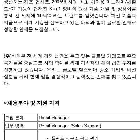
, 2005
/
생산하는
제조
업체로
년
세계
최초
치과용
파노라마
세팔
/CT
3 in 1
로
기능이
탑재된
장비의
원천
기술
개발
및
상용화를
‘
’
.
통해
전
세계에
바텍
이라는
브랜드를
알렸습니다
혁신 기술과
제품으로 세계 시장을 선도하고 있는 바텍과 함께 글로벌 인재로
성장할 인재를 모집합니다
.
(
주
)
바텍은 전 세계 해외 법인을 두고 있는 글로벌 기업으로 주요
국가들을 중심으로 사업 확대를 위해 지속적인 해외 법인 투자를
진행하고 있습니다
.
우리는 글로벌 헬스케어 강소 기업의 비젼
실현을 위해 함께 일할 열정적이고 능력있는 인재를 찾고 있습니
다
.
채용분야
및
지원
자격
v
모집 분야
Retail Manager
업무 영역
Retail Manager (Sales Support)
폴란드 사무소 목표 관리