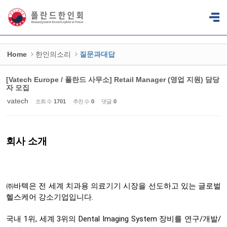
Sketchbook5, 스케치북5
Sketchbook5, 스케치북5
Home
한인의소리
질문과대답
[Vatech Europe / 폴란드 사무소] Retail Manager (영업 지원) 담당
자 모집
vatech
조회 수
1701
추천 수
0
댓글
0
회사 소개
㈜바텍은
전
세계
치과용
의료기기
시장을
선도하고
있는
글로벌
.
헬스케어
강소기업입니다
1
,
3
Dental Imaging System
/
/
국내
위
세계
위의
장비를
연구
개발