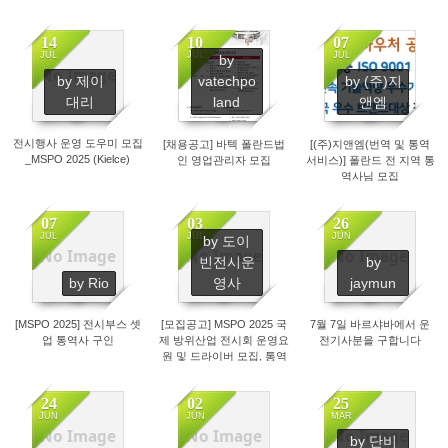
별 워크숍에 운영요원을 모
집합니다.
14
10
07
JUL
JUL
JUL
by
No Image
by 제이
vatechpo
by (주)지
942
894
914
대리
land
앤엠
전시행사 운영 도우미 모집
[채용공고] 바텍 폴란드법
[(주)지앤엠(번역 및 통역
_MSPO 2025 (Kielce)
인 영업관리자 모집
서비스)] 폴란드 전 지역 통
역사님 모집
07
03
26
JUL
JUL
JUN
by 도이
No Image
No Image
No Image
빈전시운
by
938
919
929
by Rio
영사
jaymun
[MSPO 2025] 전시부스 셋
[모집공고] MSPO 2025 국
7월 7일 바르샤바에서 운
업 통역사 구인
제 방위산업 전시회 운영요
전기사분을 구합니다
원 및 드라이버 모집, 통역
업무 보다는 전반적인 운영
업무 입니다.
24
02
25
JUN
JUN
MAR
No Image
No Image
No Image
by 단비
921
1067
1265