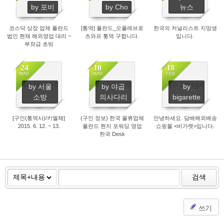
by 포비
by Cho
뉴스
코스닥 상장 업체 폴란드
[통역] 폴란드_오폴레브로
한국의 저널리스트 지망생
법인 현채 해외영업 대리 ~
츠와프 통역 구합니다.
입니다.
부장급 초빙
24
10
18
MAR
MAR
FEB
No Image
No Image
No Image
by 서울
by 야곱
by
1162
1171
1293
소방
의사다리
bigarette
[구인(통역사)/키엘체]
(구인 정보) 한국 물류업체
안녕하세요. 담배해외배송
2015. 6. 12. ~ 13.
폴란드 현지 포워딩 영업
쇼핑몰 <비가렛>입니다.
한국 Desk
검색
쓰기