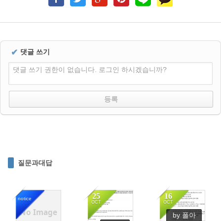
✔
댓글 쓰기
댓글 쓰기 권한이 없습니다. 로그인 하시겠습니까?
질문과대답
25
16
notice
OCT
OCT
No Image
by 폴아
14224
676
736