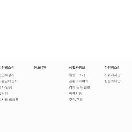
한인회소식
한.폴 TV
생활과정보
한인의소리
한인회공지
폴란드소개
자유게시판
기관단체공지
폴란드이야기
질문과대답
행사/일정
경제,문화,법률
갤러리
벼룩시장
이사회 회의록
구인/구직