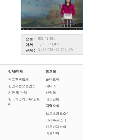
831
/
2,491
오늘 :
1,785
/
13,039
어제 :
3,118,035
/
21,791,129
전체 :
업체/단체
동호회
광고후원업체
폴란드어
한인지정모범업소
테니스
기관 및 단체
산악회
한국기업리스트:코트
베드민턴
라
지역소식
브로츠와프소식
크라쿠프소식
카토비체소식
바르샤바