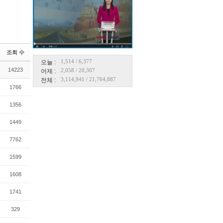
조회 수
1,514
/
6,377
오늘 :
14223
2,058
/
20,307
어제 :
3,114,941
/
21,764,887
전체 :
1766
1356
1449
7762
1599
1608
1741
329