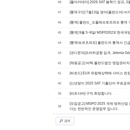
[폴아카데미] 2026 SAT 봄학기 정규,
48
[통역구인] 7월13일 영어(폴란드어) 
47
[통역] 폴란드_오폴레브로츠와프 통역 
46
[통역] 9월 5~8일/ MSPO2023/ 한
45
[통역/보르츠와프] 폴란드어 통역사 긴
44
[코디문의]프라하공항 입국, Jelenia 
43
[채용공고] 바텍 폴란드법인 영업관리자
42
[씨로드] EUX 유럽해상택배 서비스 런칭
41
[신년맞이 2025 SAT 기출단어 무료
40
[바르샤바] 구직 희망합니다.
39
[모집공고] MSPO 2025 국제 방위산
38
다는 전반적인 운영업무 입니다.
검색