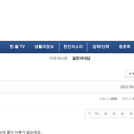
한.폴 TV
생활과정보
한인의소리
업체/단체
동호회
자유게시판
질문과대답
✔
2022.06
조회 수
1693
추천 수
?
가
는데 종이 서류가 없는데요..