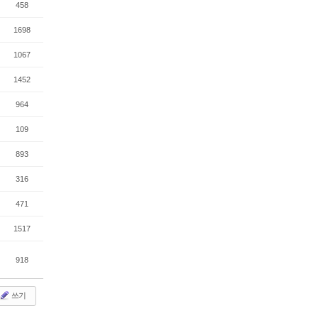
458
1698
1067
1452
964
109
893
316
471
1517
918
쓰기