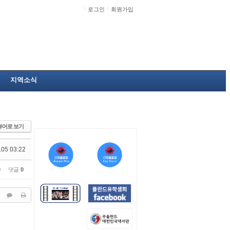
로그인
회원가입
지역소식
뷰어로 보기
.05 03:22
0
댓글
0