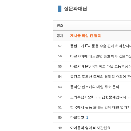
질문과대답
번호
게시글 작성 전 필독
공지
폴란드에 IT제품을 수출 판매 하려합니
57
바르샤바에 배드민턴 동호회가 있을까
56
바르샤바 IAS 국제학교 다닐 고등학생이
55
폴란드 포즈난 축제의 경제적 효과에 관
54
폴리안 렌트카의 메일 주소 문의
53
도와주십시오!! ㅠㅜ 급한문제입니다ㅜ
52
한국에서 물품 보내는 것에 대한 몇가지
51
한글학교
1
50
아이들과 엄마 비자관련요.
49