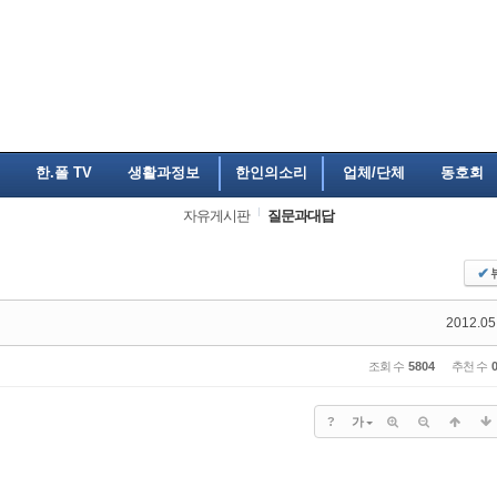
한.폴 TV
생활과정보
한인의소리
업체/단체
동호회
자유게시판
질문과대답
✔
2012.05
조회 수
5804
추천 수
?
가