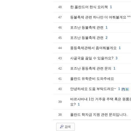
한.폴란드어 한식 요리책
1
48
등불축제 관련 하나만 더 여쭤볼게요 ^^
47
포즈난 등불축제 관련
1
46
포즈난 등불축제 관련
2
45
풍등축제관해서 좀여쭤볼게요
1
44
사골국을 끓일 수 있을까요?
3
43
포즈난 풍등축제 관련 문의
1
42
폴란드 유학준비 도와주세요
41
안녕하세요 도움 부탁드려요~
1
40
바르샤바내 1인 거주용 주택 혹은 원룸
39
요?
1
폴란드 학자금 지원 관련 문의입니다.
38
검색