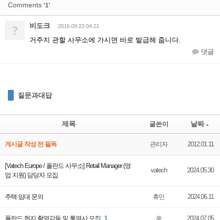
Comments
'1'
비도크
?
2016.09.23 04:21
거주지 관할 사무소에 가시면 바로 발급해 줍니다.
댓글
질문과대답
제목
날짜
글쓴이
게시글 작성 전 필독
관리자
2012.01.11
[Vatech Europe / 폴란드 사무소] Retail Manager (영
vatech
2024.05.30
업 지원) 담당자 모집
주택 임대 문의
휴민
2024.06.11
폴란드 현지 촬영감독 및 통역사 모집
1
쏭
2024.07.05