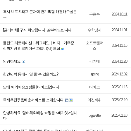
혹시 브로츠와프 근처에 변기막힘 해결해주실분
우현수
2024.10.11
ㅜ
[글리비체] 구직 희망합니다. 잘부탁드립니다.
수학강사
2024.11.01
폴란드 리로케이션｜워크퍼밋｜비자｜거주증｜
소프트랜더
2024.11.15
정착지원 리로케이션 파트너(사) 모집
스
안녕하세요
2
김기태
2024.11.20
한인민박 등에서 일 할 수 있을까요?
spring
2024.12.02
담배 해외배송쇼핑몰 [타바코]입니다.
타바코
2025.01.15
국제우편묶음배송서비스를 소개합니다.
어진바위
2025.02.10
안녕하세요. 담배해외배송 쇼핑몰 <비가렛>입니
bigarette
2025.02.18
다.