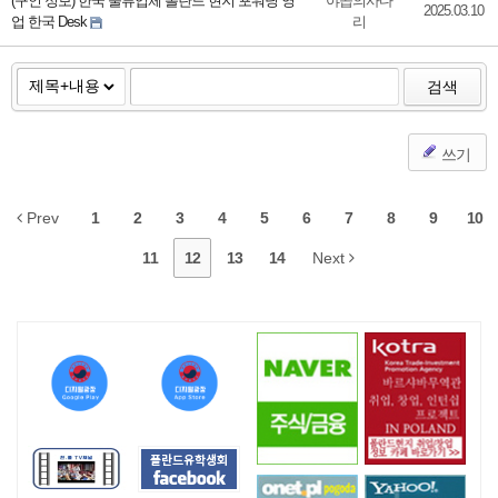
(구인 정보) 한국 물류업체 폴란드 현지 포워딩 영
야곱의사다
2025.03.10
업 한국 Desk
리
검색
쓰기
Prev
1
2
3
4
5
6
7
8
9
10
11
12
13
14
Next