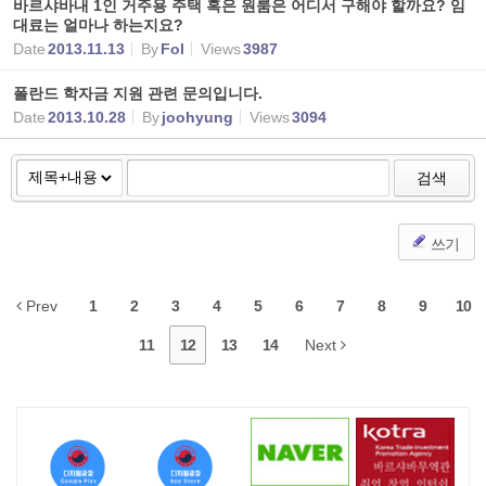
바르샤바내 1인 거주용 주택 혹은 원룸은 어디서 구해야 할까요? 임
대료는 얼마나 하는지요?
Date
2013.11.13
By
Fol
Views
3987
폴란드 학자금 지원 관련 문의입니다.
Date
2013.10.28
By
joohyung
Views
3094
검색
쓰기
Prev
1
2
3
4
5
6
7
8
9
10
11
12
13
14
Next