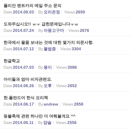
폴리안 렌트카의 메일 주소 문의
Date
2014.08.03
By
오리온정
Views
2650
도와주십시오!! ㅠㅜ 급한문제입니다ㅜㅠ
Date
2014.07.24
By
아몽고구마
Views
2676
한국에서 물품 보내는 것에 대한 몇가지 의문사항.
Date
2014.07.12
By
물법증
Views
3304
한글학교
Date
2014.07.03
By
용이
Views
3086
아이들과 엄마 비자관련요.
Date
2014.06.26
By
오후
Views
2652
한.폴란드어 한식 요리책
Date
2014.06.17
By
andrew
Views
2858
등불축제 관련 하나만 더 여쭤볼게요 ^^
Date
2014.06.11
By
얌슬
Views
2556