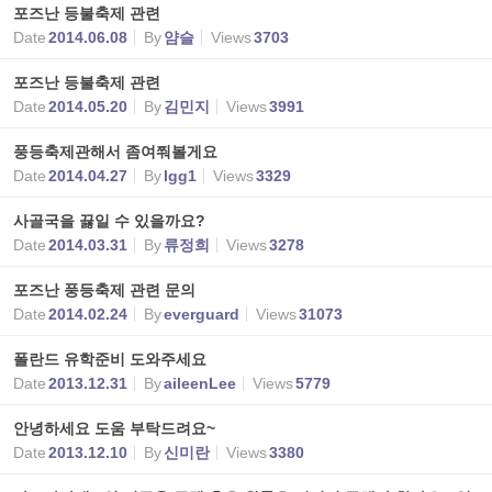
포즈난 등불축제 관련
Date
2014.06.08
By
얌슬
Views
3703
포즈난 등불축제 관련
Date
2014.05.20
By
김민지
Views
3991
풍등축제관해서 좀여쭤볼게요
Date
2014.04.27
By
lgg1
Views
3329
사골국을 끓일 수 있을까요?
Date
2014.03.31
By
류정희
Views
3278
포즈난 풍등축제 관련 문의
Date
2014.02.24
By
everguard
Views
31073
폴란드 유학준비 도와주세요
Date
2013.12.31
By
aileenLee
Views
5779
안녕하세요 도움 부탁드려요~
Date
2013.12.10
By
신미란
Views
3380