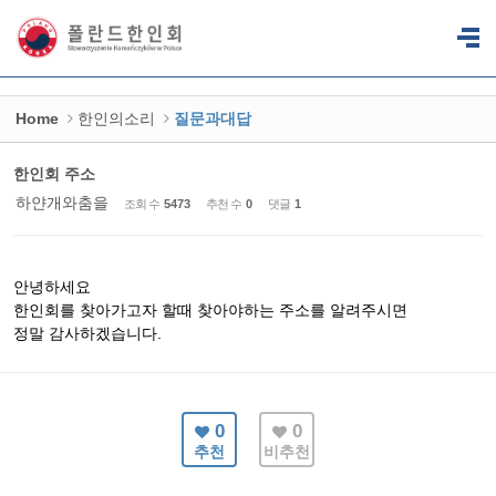
Sketchbook5, 스케치북5
Sketchbook5, 스케치북5
Home
한인의소리
질문과대답
한인회 주소
하얀개와춤을
조회 수
5473
추천 수
0
댓글
1
안녕하세요
한인회를 찾아가고자 할때 찾아야하는 주소를 알려주시면
정말 감사하겠습니다.
0
0
추천
비추천