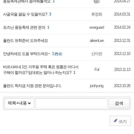
풍등축제관해서 좀여쭤볼게요
1
lgg1
2014.04.27
사골국을 끓일 수 있을까요?
3
류정희
2014.03.31
포즈난 풍등축제 관련 문의
1
everguard
2014.02.24
폴란드 유학준비 도와주세요
aileenLee
2013.12.31
안녕하세요 도움 부탁드려요~
1
신미란
2013.12.10
바르샤바내 1인 거주용 주택 혹은 원룸은 어디서
Fol
2013.11.13
구해야 할까요? 임대료는 얼마나 하는지요?
1
폴란드 학자금 지원 관련 문의입니다.
joohyung
2013.10.28
검색
쓰기