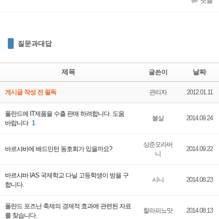
댓글
질문과대답
제목
날짜
글쓴이
게시글 작성 전 필독
관리자
2012.01.11
폴란드에 IT제품을 수출 판매 하려합니다. 도움
불살
2014.09.24
바랍니다
1
상준오라버
바르샤바에 배드민턴 동호회가 있을까요?
2014.09.22
니
바르샤바 IAS 국제학교 다닐 고등학생이 방을 구
시니
2014.08.23
합니다.
폴란드 포즈난 축제의 경제적 효과에 관련된 자료
할라피뇨맛
2014.08.13
를 찾습니다.