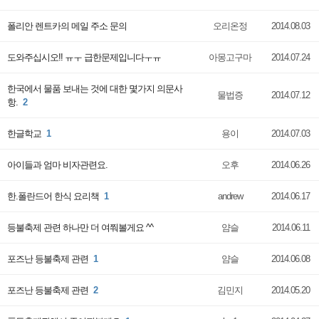
폴리안 렌트카의 메일 주소 문의
오리온정
2014.08.03
도와주십시오!! ㅠㅜ 급한문제입니다ㅜㅠ
아몽고구마
2014.07.24
한국에서 물품 보내는 것에 대한 몇가지 의문사
물법증
2014.07.12
항.
2
한글학교
1
용이
2014.07.03
아이들과 엄마 비자관련요.
오후
2014.06.26
한.폴란드어 한식 요리책
1
andrew
2014.06.17
등불축제 관련 하나만 더 여쭤볼게요 ^^
얌슬
2014.06.11
포즈난 등불축제 관련
1
얌슬
2014.06.08
포즈난 등불축제 관련
2
김민지
2014.05.20