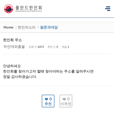
Sketchbook5, 스케치북5
Sketchbook5, 스케치북5
Home
한인의소리
질문과대답
한인회 주소
하얀개와춤을
조회 수
5473
추천 수
0
댓글
1
안녕하세요
한인회를 찾아가고자 할때 찾아야하는 주소를 알려주시면
정말 감사하겠습니다.
0
0
추천
비추천