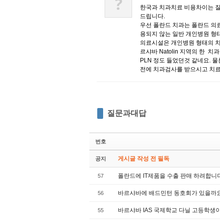
?
한국과 치과치료 비용차이는 잘
드립니다.
우선 폴란드 치과는 폴란드 의
용되지 않는 일반 개인병원 형
의료시설은 개인병원 형태의 치
르샤바 Natolin 지역의 한 치
PLN 정도 들었던것 같네요. 
전에 치과검사를 받으시고 치
질문과대답
번호
게시글 작성 전 필독
공지
폴란드에 IT제품을 수출 판매 하려합니
57
바르샤바에 배드민턴 동호회가 있을까
56
바르샤바 IAS 국제학교 다닐 고등학생이
55