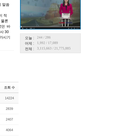
댓글
게 말씀
이 적
 물론
녔던 바
사 30
어가시기
244
/
286
오늘 :
1,992
/
17,089
어제 :
3,115,663
/
21,775,885
전체 :
조회 수
14224
2839
2407
4064