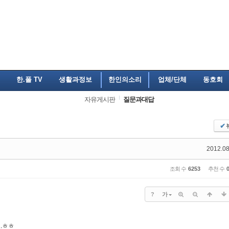
한.폴 TV
생활과정보
한인의소리
업체/단체
동호회
자유게시판
질문과대답
✔
2012.08
조회 수
6253
추천 수
?
가
.ㅎㅎ