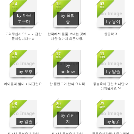
24
12
03
JUL
JUL
JUL
No Image
No Image
No Image
by 아몽
by 물법
2676
3304
3086
고구마
증
by 용이
도와주십시오!! ㅠㅜ 급한
한국에서 물품 보내는 것에
한글학교
문제입니다ㅜㅠ
대한 몇가지 의문사항.
26
17
11
JUN
JUN
JUN
No Image
No Image
No Image
by
2652
2858
2556
by 오후
andrew
by 얌슬
아이들과 엄마 비자관련요.
한.폴란드어 한식 요리책
등불축제 관련 하나만 더
여쭤볼게요 ^^
08
20
27
JUN
MAY
APR
No Image
No Image
No Image
by 김민
3703
3991
3329
by 얌슬
지
by lgg1
포즈난 등불축제 관련
포즈난 등불축제 관련
풍등축제관해서 좀여쭤볼