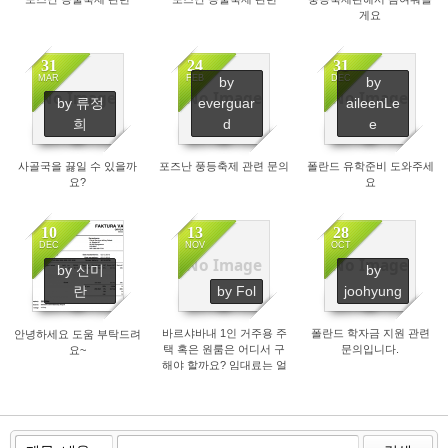
게요
31
24
31
MAR
FEB
DEC
by
by
No Image
No Image
No Image
by 류정
everguar
aileenLe
3278
31073
5779
희
d
e
사골국을 끓일 수 있을까
포즈난 풍등축제 관련 문의
폴란드 유학준비 도와주세
요?
요
10
13
28
DEC
NOV
OCT
No Image
No Image
by 신미
by
3380
3987
3094
란
by Fol
joohyung
바르샤바내 1인 거주용 주
폴란드 학자금 지원 관련
안녕하세요 도움 부탁드려
택 혹은 원룸은 어디서 구
문의입니다.
요~
해야 할까요? 임대료는 얼
마나 하는지요?