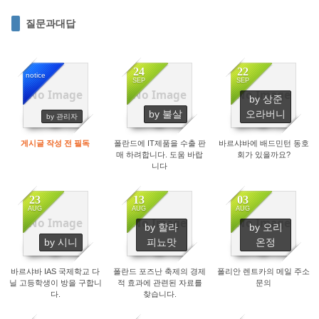
질문과대답
24
22
notice
SEP
SEP
No Image
No Image
No Image
by 상준
14224
2839
2407
by 불살
오라버니
by 관리자
게시글 작성 전 필독
폴란드에 IT제품을 수출 판
바르샤바에 배드민턴 동호
매 하려합니다. 도움 바랍
회가 있을까요?
니다
23
13
03
AUG
AUG
AUG
No Image
No Image
No Image
by 할라
by 오리
4064
3012
2650
by 시니
피뇨맛
온정
바르샤바 IAS 국제학교 다
폴란드 포즈난 축제의 경제
폴리안 렌트카의 메일 주소
닐 고등학생이 방을 구합니
적 효과에 관련된 자료를
문의
다.
찾습니다.