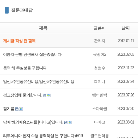
질문과대답
제목
날짜
글쓴이
게시글 작성 전 필독
관리자
2012.01.11
이륜차 운행 관련해서 질문있습니다
핏떵이2
2023.02.03
통역 해 주실분을 구합니다.
청범수
2023.11.23
임­신5주인공유­산비용,임­신6주인공유­산비용
희지니
2023.07.24
검교정업체 문의합니다.
탬버린박
2023.07.26
참기름
스다하클
2023.07.30
담배 해외배송쇼핑몰 [타바코]입니다.
타바코
2023.08.01
리투아니아 현지 수행 통역하실 분 구합니다 (6/19
월드번역통