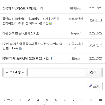
한국의 저널리스트 지망생입니다.
단비뉴스
2025.03.25
폴란드 리로케이션｜워크퍼밋｜비자｜거주증｜
소프트랜더
2024.11.15
정착지원 리로케이션 파트너(사) 모집
스
다들 한주 잘 보내고 계신지요
hrixjw77
2022.05.22
(구인 정보) 한국 물류업체 폴란드 현지 포워딩 영
야곱의사다
2025.03.10
업 한국 Desk
리
[구인(통역사)/키엘체] 2015. 6. 12. ~ 13.
1
서울소방
2025.03.24
검색
쓰기
Prev
1
2
3
4
5
6
7
8
9
10