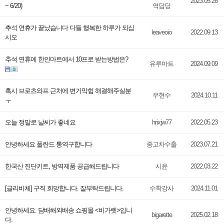
2023.05.26
~ 6/20)
역담당
추석 연휴가 끝났습니다 다들 행복한 하루가 되십
leaveoio
2022.09.13
시오
추석 연휴에 한인마트에서 10프로 받는방법은?
유루마트
2024.09.09
혹시 브로츠와프 근처에 변기막힘 해결해주실분
우현수
2024.10.11
ㅜ
오늘 정말로 날씨가 좋네요
hrixjw77
2022.05.23
안녕하세요 폴란드 통역구합니다
중고차수출
2023.07.21
한국산 진단키트, 방역제품 공급해드립니다
시윤
2022.03.22
[글리비체] 구직 희망합니다. 잘부탁드립니다.
수학강사
2024.11.01
안녕하세요. 담배해외배송 쇼핑몰 <비가렛>입니
bigarette
2025.02.18
다.