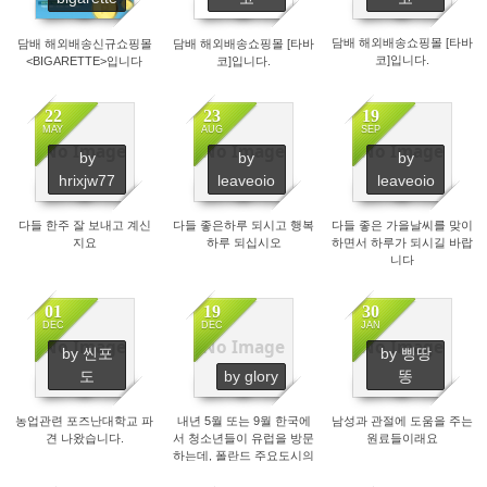
담배 해외배송쇼핑몰 [타바
담배 해외배송신규쇼핑몰
담배 해외배송쇼핑몰 [타바
코]입니다.
<BIGARETTE>입니다
코]입니다.
22
23
19
MAY
AUG
SEP
No Image
No Image
No Image
by
by
by
1179
1397
1467
hrixjw77
leaveoio
leaveoio
다들 한주 잘 보내고 계신
다들 좋은하루 되시고 행복
다들 좋은 가을날씨를 맞이
지요
하루 되십시오
하면서 하루가 되시길 바랍
니다
01
19
30
DEC
DEC
JAN
No Image
No Image
No Image
by 씬포
by 삥땅
1663
1520
1455
도
by glory
똥
농업관련 포즈난대학교 파
내년 5월 또는 9월 한국에
남성과 관절에 도움을 주는
견 나왔습니다.
서 청소년들이 유럽을 방문
원료들이래요
하는데, 폴란드 주요도시의
진로멘토프로그램에 도움