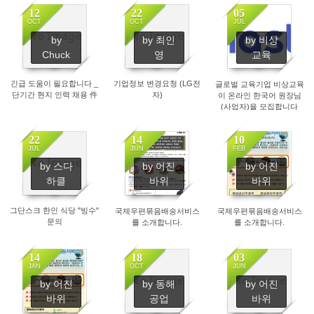
을 주실 분들을 구합니다.
12
22
05
OCT
OCT
JUL
No Image
No Image
by
by 최인
by 비상
1423
3371
1524
Chuck
영
교육
긴급 도움이 필요합니다 _
기업정보 변경요청 (LG전
글로벌 교육기업 비상교육
단기간 현지 인력 채용 件
자)
이 온라인 한국어 원장님
(사업자)을 모집합니다
22
14
10
JUL
JUN
FEB
No Image
by 스다
by 어진
by 어진
1519
1641
1121
하클
바위
바위
그단스크 한인 식당 "빙수"
국제우편묶음배송서비스
국제우편묶음배송서비스
문의
를 소개합니다.
를 소개합니다.
14
18
03
JAN
OCT
JUN
No Image
No Image
by 어진
by 동해
by 어진
580
1527
2100
바위
공업
바위