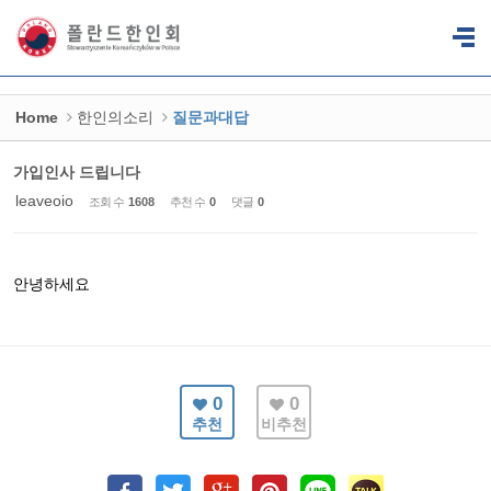
Sketchbook5, 스케치북5
Sketchbook5, 스케치북5
Home
한인의소리
질문과대답
가입인사 드립니다
leaveoio
조회 수
1608
추천 수
0
댓글
0
안녕하세요
0
0
추천
비추천