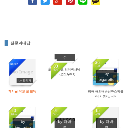
질문과대답
by 김현
수
26
notice
03
FEB
도와주세요 컴터박사님
NOV
No Image
by
14224
1685
들....(윈도우8.1)
2657
bigarette
by 관리자
게시글 작성 전 필독
담배 해외배송신규쇼핑몰
<비가렛>입니다
13
01
15
DEC
AUG
JAN
No Image
by
by 타바
by 타바
1655
1352
1077
bigarette
코
코