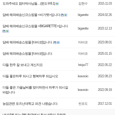
도와주세요 컴터박사님들....(윈도우8.1)
김현수
2015.11.03
담배 해외배송신규쇼핑몰 <비가렛>입니다
bigarette
2024.02.26
담배 해외배송신규쇼핑몰 <BIGARETTE>입니다
bigarette
2023.12.13
담배 해외배송쇼핑몰 [타바코]입니다.
타바코
2023.08.01
담배 해외배송쇼핑몰 [타바코]입니다.
타바코
2025.01.15
다들 한주 잘 보내고 계신지요
hrixjw77
2022.05.22
다들 좋은하루 되시고 행복하루 되십시오
leaveoio
2022.08.23
다들 좋은 가을날씨를 맞이하면서 하루가 되시길
leaveoio
2022.09.19
바랍니다
농업관련 포즈난대학교 파견 나왔습니다.
씬포도
2017.12.01
내년 5월 또는 9월 한국에서 청소년들이 유럽을