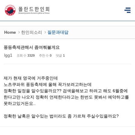
Sketchbook5, 스케치북5
Sketchbook5, 스케치북5
Home
한인의소리
질문과대답
풍등축제관해서 좀여쭤볼게요
lgg1
조회 수
3329
추천 수
0
댓글
1
제가 현재 영국에 거주중인데
노츠쿠파위 풍등축제에 올해 꼭가보려고하는데
정확한 일정을 알수있을까요?? 검색을해보고 하려고 해도 6월중에
한다고만 나오지 정확히 언제한다라고는 한번도 못봐서 예약하고를
못하고있거든요..
정확한 날혹은 알수있는 법이라도 좀 가르쳐 주실수있을까요?