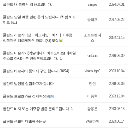
폴란드 내 통역 번역 해드립니다.
simple
2024.07.31
폴란드 당일 여행 관련 문의 드립니다. (차량 & 가
슬리프
2017.08.22
이드 등..)
폴란드 리로케이션｜워크퍼밋｜비자｜거주증｜
소프트랜더
2024.11.15
정착지원 리로케이션 파트너(사) 모집
스
폴란드 미술작가(막달레나 아바카노비츠) 이메일
entasis
2016.06.09
주소를 아시는 분 연락부탁드립니다.
1
폴란드 바르샤바 통역사 구인 합니다. (10/24)
kimmulge0
2023.10.04
폴란드 법인을 설립하고자 합니다.
안현
2019.09.06
폴란드 브로츠와프 전자매장
이종혁
2023.12.04
폴란드 비자 또는 거주증 발급 문의드립니다
1
황용운
2013.08.18
폴란드 생활비 대출해주는곳
인포하이
2023.08.14