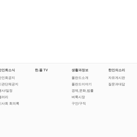
한인회소식
한.폴 TV
생활과정보
한인의소리
한인회공지
폴란드소개
자유게시판
기관단체공지
폴란드이야기
질문과대답
행사/일정
경제,문화,법률
갤러리
벼룩시장
이사회 회의록
구인/구직