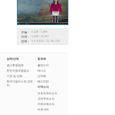
1,228
/
3,009
오늘 :
2,058
/
20,307
어제 :
3,114,655
/
21,761,519
전체 :
업체/단체
동호회
광고후원업체
폴란드어
한인지정모범업소
테니스
기관 및 단체
산악회
한국기업리스트:코트
베드민턴
라
지역소식
브로츠와프소식
크라쿠프소식
카토비체소식
바르샤바