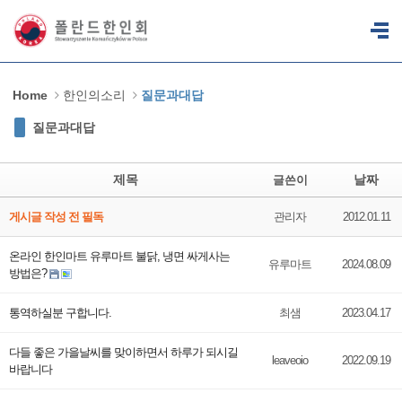
Sketchbook5, 스케치북5
Sketchbook5, 스케치북5
Home
한인의소리
질문과대답
질문과대답
제목
날짜
글쓴이
게시글 작성 전 필독
관리자
2012.01.11
온라인 한인마트 유루마트 불닭, 냉면 싸게사는
유루마트
2024.08.09
방법은?
통역하실분 구합니다.
최샘
2023.04.17
다들 좋은 가을날씨를 맞이하면서 하루가 되시길
leaveoio
2022.09.19
바랍니다