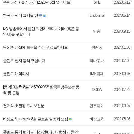
수학 과외 / 물리 과외 (2023년 6월 업데이트)
SHL
2022.05.12
한국 음식이 그리울 땐
handokmall
2024.05.14
tvN 방송국에서 폴란드 현지 코디네이터 (혹은 통
방송
2024.09.13
역사)를 구합니다
남성과 관절에 도움을 주는 원료들이래요
삥땅똥
2024.01.30
폴란드 현지 통역 구합니다
리나우나
2023.07.05
폴란드 해외이사
IMS국제
2023.09.08
[통역] 9월 5~8일/ MSPO2023/ 한국국방홍보관 통
DODA
2023.07.28
역 및 운영
건기식 호관원 드셔보신분
인포하이
2022.09.07
비상교육 masterk 8월 글로벌 설명회 모집
비상교육
2022.08.03
폴란드 통역 번역 서비스 일반 행사 법정 서류 작