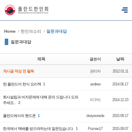
Sketchbook5, 스케치북5
Sketchbook5, 스케치북5
Home
한인의소리
질문과대답
질문과대답
제목
날짜
글쓴이
게시글 작성 전 필독
관리자
2012.01.11
한.폴란드어 한식 요리책
1
andrew
2014.06.17
회사설립과 비자문제에 대해 문의 드립니다 도와
미구리
2014.12.23
주세요...
2
폴란드에서의 핸드폰
1
doeyeoneda
2015.09.17
한국에서 택배를 받으려하는데 질문있습니다.
1
Poznan17
2015.08.07