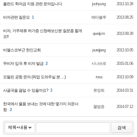
폴란드 학자금 지원 관련 문의입니다.
joohyung
2013.10.28
비자관련 질문요
1
베타블루
2013.08.25
비자, 거주체류 허가증 신청해보신분 질문좀 할게
qwoijcm
2013.09.28
요!!
비엘스코부근 한인교회
purejjang
2013.10.05
무비자 입국 후 비자 발급
2
시나브로
2015.01.06
모들린 공항 문의 (픽업 도와주실 분.....)
rosa
2013.10.09
사골국을 끓일 수 있을까요?
3
류정희
2014.03.31
한국에서 물품 보내는 것에 대한 몇가지 의문사
물법증
2014.07.12
항.
2
검색