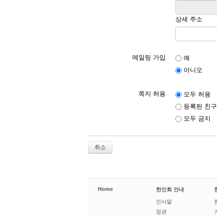
상세 주소
메일링 가입
예
아니오
쪽지 허용
모두 허용
등록된 친구
모두 금지
취소
Home
한인회 안내
인사말
정관