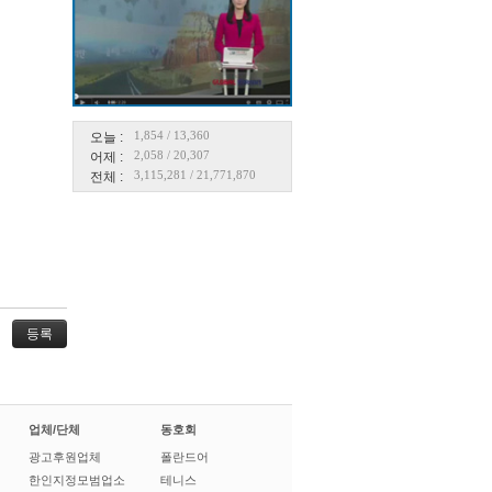
1,854
/
13,360
오늘 :
2,058
/
20,307
어제 :
3,115,281
/
21,771,870
전체 :
업체/단체
동호회
광고후원업체
폴란드어
한인지정모범업소
테니스