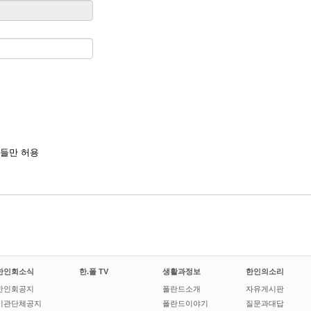
들만 허용
한인회소식
한.폴 TV
생활과정보
한인의소리
한인회공지
폴란드소개
자유게시판
기관단체공지
폴란드이야기
질문과대답