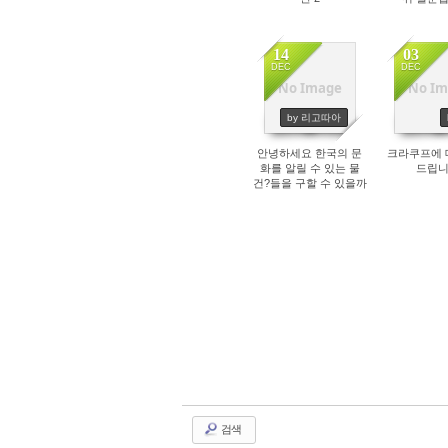
14
03
DEC
DEC
No Image
No Im
2509
26
by 리고따아
안녕하세요 한국의 문
크라쿠프에 
화를 알릴 수 있는 물
드립니
건?들을 구할 수 있을까
싶어서 글 올립니다
검색