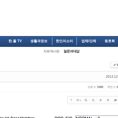
한.폴 TV
생활과정보
한인의소리
업체/단체
동호회
자유게시판
질문과대답
✔
2013.12
조회 수
3380
추천 수
?
가