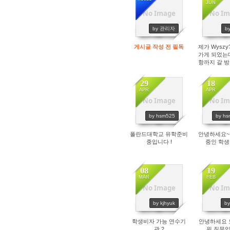
JUN
No Image
No Im
14224
25
by 관리자
by
게시글 작성 전 필독
제가 Wyszy?
가게 되었는
항까지 갈 
겠습
29
18
APR
APR
No Image
No Im
3553
27
by hsm525
by h
폴란드대학교 유학준비
안녕하세요~
중입니다 !
중인 학
08
19
MAR
FEB
No Image
No Im
2260
33
by kjhyuk
b
학생비자 가능 연수기
안녕하세요 
관 2
위 질문입