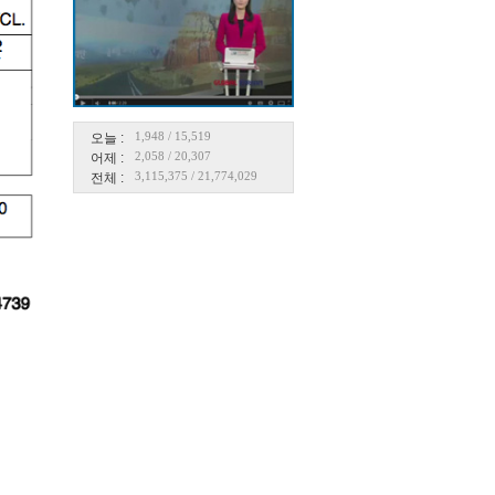
1,948
/
15,519
오늘 :
2,058
/
20,307
어제 :
3,115,375
/
21,774,029
전체 :