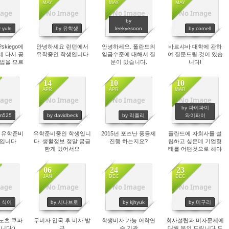
MAY
MAY
MAY
age
No Image
No Image
No Image
45
2692
3765
5197
by
 yule
by 유학생
leekyesoon
by cornell
skiego에
안녕하세요 런던에서
안녕하세요. 폴란드의
바르샤바 대학에 관하
데 다시 공
유학중인 학생입니다
임금수준에 대해서 질
여 질문드릴 것이 있습
방법을 모르
문이 있습니다.
니다!
니다
14
10
10
APR
APR
MAR
age
No Image
No Image
No Image
74
2179
2818
2631
by 파이파이
sm525
by davidbeck
by 리플리
와이파이
 유학준비
유학준비중인 학생입니
2015년 포즈난 풍등제
폴란드에 자회사를 설
생입니다
다. 생활정보 정말 궁금
진행 하는지요?
립하고 싶은데 기업형
한게 있어서요
태를 어떤것으로 해야
적절할지 여쭤봅니다
도와주세요! 저도 곧 가
06
24
23
요!
JAN
DEC
DEC
age
No Image
No Image
No Image
58
3258
2938
2877
y 식이
by 시나브로
by kjhyuk
by 미구리
노츠 쿠파
무비자 입국 후 비자 발
학생비자 가능 어학연
회사설립과 비자문제에
니다:)
급
수 기관
대해 문의 드립니다 도