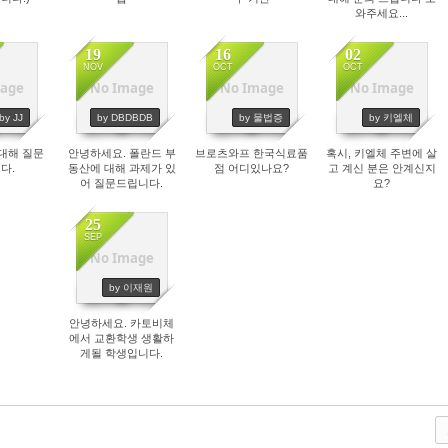
와주세요...
19
16
02
NOV
OCT
OCT
age
No Image
No Image
No Image
03
2783
4334
3079
by JJ
by DBDBDB
by 물법증
by 키엘체
대해 질문
안녕하세요. 폴란드 부
브로츠와프 한국식료품
혹시, 키엘체 주변에 살
다.
동산에 대해 과제가 있
점 어디있나요?
고 계신 분은 안계신지
어 질문드립니다.
요?
25
SEP
No Image
4071
by 이재원
안녕하세요. 카토비체
에서 교환학생 생활하
게될 학생입니다.