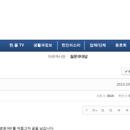
한.폴 TV
생활과정보
한인의소리
업체/단체
동호회
자유게시판
질문과대답
✔
2013.10
조회 수
3618
추천 수
?
가
 list 를 여쭙고자 글을 남깁니다.