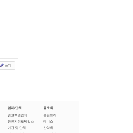
쓰기
업체/단체
동호회
광고후원업체
폴란드어
한인지정모범업소
테니스
기관 및 단체
산악회