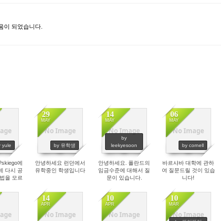
움이 되었습니다.
29
14
06
MAY
MAY
MAY
age
No Image
No Image
No Image
45
2692
3765
5198
by
 yule
by 유학생
leekyesoon
by cornell
skiego에
안녕하세요 런던에서
안녕하세요. 폴란드의
바르샤바 대학에 관하
데 다시 공
유학중인 학생입니다
임금수준에 대해서 질
여 질문드릴 것이 있습
방법을 모르
문이 있습니다.
니다!
니다
14
10
10
APR
APR
MAR
age
No Image
No Image
No Image
74
2179
2818
2631