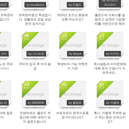
by 파이파이
sm525
by davidbeck
by 리플리
와이파이
 유학준비
유학준비중인 학생입니
2015년 포즈난 풍등제
폴란드에 자회사를 설
생입니다
다. 생활정보 정말 궁금
진행 하는지요?
립하고 싶은데 기업형
한게 있어서요
태를 어떤것으로 해야
적절할지 여쭤봅니다
도와주세요! 저도 곧 가
06
24
23
요!
JAN
DEC
DEC
age
No Image
No Image
No Image
59
3258
2938
2877
y 식이
by 시나브로
by kjhyuk
by 미구리
노츠 쿠파
무비자 입국 후 비자 발
학생비자 가능 어학연
회사설립과 비자문제에
니다:)
급
수 기관
대해 문의 드립니다 도
와주세요...
19
16
02
NOV
OCT
OCT
age
No Image
No Image
No Image
05
2783
4334
3079
by JJ
by DBDBDB
by 물법증
by 키엘체
대해 질문
안녕하세요. 폴란드 부
브로츠와프 한국식료품
혹시, 키엘체 주변에 살
다.
동산에 대해 과제가 있
점 어디있나요?
고 계신 분은 안계신지
어 질문드립니다.
요?