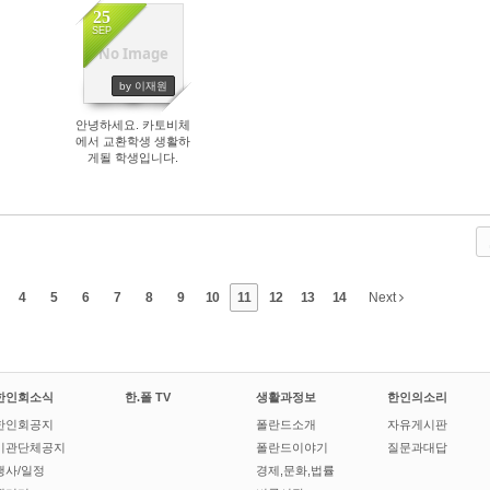
25
SEP
No Image
4071
by 이재원
안녕하세요. 카토비체
에서 교환학생 생활하
게될 학생입니다.
4
5
6
7
8
9
10
11
12
13
14
Next
한인회소식
한.폴 TV
생활과정보
한인의소리
한인회공지
폴란드소개
자유게시판
기관단체공지
폴란드이야기
질문과대답
행사/일정
경제,문화,법률