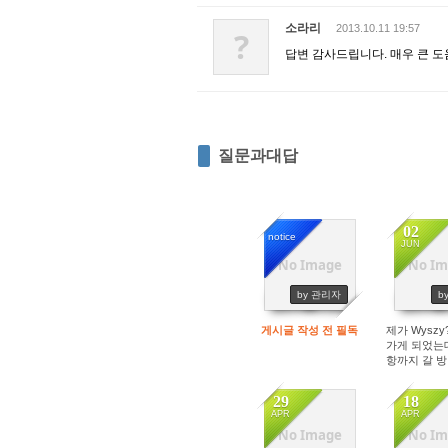
소라리
2013.10.11 19:57
?
답변 감사드립니다. 매우 큰 도
질문과대답
02
notice
JUN
No Image
No Im
14224
25
by 관리자
by
게시글 작성 전 필독
제가 Wyszy?
가게 되었는
항까지 갈 
겠습
29
18
APR
APR
No Image
No Im
3553
27