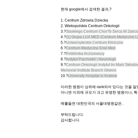
현재 google에서 검색한 결과,?
1. Centrum Zdrowia Dziecka
2. Wiekopolskie Centrum Onkologii
3.?
Slaskiego Centrum Chor?b Serca W Zabrz
4.?
(1) Grupa LUX MED (Centrum Medyczne Li
5.?
Uniwersyteckie Centrum Kliniczne
6.?
Centrum Medyczne Enel Med
7.?
Poliklinika Arciszewscy
8.?
Instytut Psychiatrii i Neurologii
9.?
Centrum Onkologii Instytut Im Marii Skło
Memorial Institute Branch Gliwice
10.?
University Hospital in Krakow
이러한 병원이 상위에 rank되어 있다는 것을 알
아니면 이외에 규모가 크고 유명한 병원이나, 
예를들면 대한민국의 서울대병원같은..
부탁드립니다.
감사합니다.