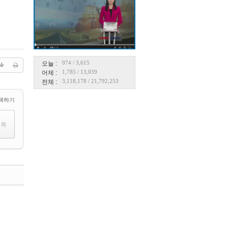
974
/
3,615
오늘 :
1,785
/
13,039
어제 :
3,118,178
/
21,792,253
전체 :
택하기
댓글