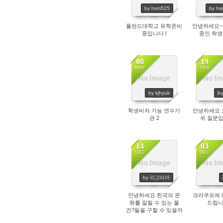
by hsm525
by h
폴란드대학교 유학준비
안녕하세요~
중입니다 !
중인 학
08
19
MAR
FEB
No Image
No Im
2260
33
by kjhyuk
b
학생비자 가능 연수기
안녕하세요 
관 2
위 질문입
14
03
DEC
DEC
No Image
No Im
2509
26
by 리고따아
안녕하세요 한국의 문
크라쿠프에 
화를 알릴 수 있는 물
드립니
건?들을 구할 수 있을까
싶어서 글 올립니다