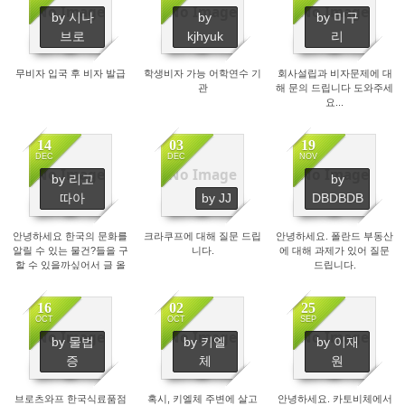
No Image
No Image
No Image
by 시나
by
by 미구
3258
2938
2877
브로
kjhyuk
리
무비자 입국 후 비자 발급
학생비자 가능 어학연수 기
회사설립과 비자문제에 대
관
해 문의 드립니다 도와주세
요...
14
03
19
DEC
DEC
NOV
No Image
No Image
No Image
by 리고
by
2509
2605
2783
따아
by JJ
DBDBDB
안녕하세요 한국의 문화를
크라쿠프에 대해 질문 드립
안녕하세요. 폴란드 부동산
알릴 수 있는 물건?들을 구
니다.
에 대해 과제가 있어 질문
할 수 있을까싶어서 글 올
드립니다.
립니다
16
02
25
OCT
OCT
SEP
No Image
No Image
No Image
by 물법
by 키엘
by 이재
4334
3079
4071
증
체
원
브로츠와프 한국식료품점
혹시, 키엘체 주변에 살고
안녕하세요. 카토비체에서