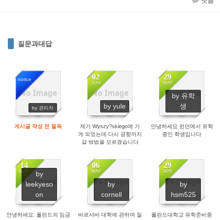
댓글
질문과대답
02
29
notice
JUN
MAY
No Image
No Image
No Image
by 유학
14224
2545
2692
by yule
생
by 관리자
게시글 작성 전 필독
제가 Wyszy?skiego에 가
안녕하세요 런던에서 유학
게 되었는데 다시 공항까지
중인 학생입니다
갈 방법을 모르겠습니다
14
06
29
MAY
MAY
APR
by
No Image
No Image
No Image
leekyeso
by
by
3765
5198
3553
on
cornell
hsm525
안녕하세요. 폴란드의 임금
바르샤바 대학에 관하여 질
폴란드대학교 유학준비중