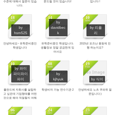
수준에 대해서 질문이 있습
문드릴 것이 있습니다!
입니다 !
니다.
18
14
10
APR
APR
APR
by
No Image
No Image
No Image
by
davidbec
by 리플
2774
2179
2818
hsm525
k
리
안녕하세요~ 유학준비중인
유학준비중인 학생입니다.
2015년 포즈난 풍등제 진
학생입니다
생활정보 정말 궁금한게 있
행 하는지요?
어서요
10
08
19
MAR
MAR
FEB
by 파이
No Image
No Image
No Image
파이와이
by
2631
2260
3359
파이
kjhyuk
by 식이
폴란드에 자회사를 설립하
학생비자 가능 연수기관 2
안녕하세요 노츠 쿠파위 질
고 싶은데 기업형태를 어떤
문입니다:)
것으로 해야 적절할지 여쭤
봅니다 도와주세요! 저도
곧 가요!
06
24
23
JAN
DEC
DEC